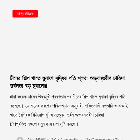
আন্তর্জাতিক
চীনের শিল্প খাতে মুনাফা বৃদ্ধির গতি শ্লথ: অভ্যন্তরীণ চাহিদা
দুর্বলতা বড় চ্যালেঞ্জ
টানা কয়েক মাসের ঊর্ধ্বমুখী প্রবণতার পর চীনের শিল্প খাতে মুনাফা বৃদ্ধির গতি
কমেছে। মে মাসের সর্বশেষ পরিসংখ্যান অনুযায়ী, শক্তিশালী রপ্তানি ও এআই
খাতে বৈশ্বিক বিনিয়োগ বৃদ্ধি সত্ত্বেও দুর্বল অভ্যন্তরীণ চাহিদা
শিল্পপ্রতিষ্ঠানগুলোর মুনাফায় চাপ সৃষ্টি করছে।