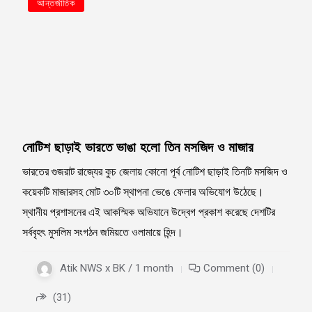
আন্তর্জাতিক
নোটিশ ছাড়াই ভারতে ভাঙা হলো তিন মসজিদ ও মাজার
ভারতের গুজরাট রাজ্যের কুচ জেলায় কোনো পূর্ব নোটিশ ছাড়াই তিনটি মসজিদ ও
কয়েকটি মাজারসহ মোট ৩০টি স্থাপনা ভেঙে ফেলার অভিযোগ উঠেছে।
স্থানীয় প্রশাসনের এই আকস্মিক অভিযানে উদ্বেগ প্রকাশ করেছে দেশটির
সর্ববৃহৎ মুসলিম সংগঠন জমিয়তে ওলামায়ে হিন্দ।
Atik NWS x BK / 1 month
Comment (0)
(31)