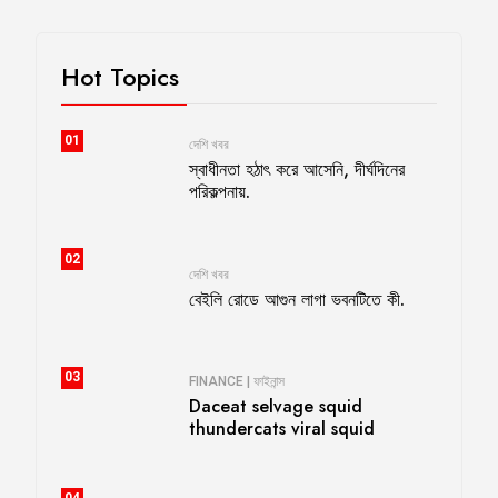
Hot Topics
01
দেশি খবর
স্বাধীনতা হঠাৎ করে আসেনি, দীর্ঘদিনের
পরিকল্পনায়.
02
দেশি খবর
বেইলি রোডে আগুন লাগা ভবনটিতে কী.
03
FINANCE | ফাইনান্স
Daceat selvage squid
thundercats viral squid