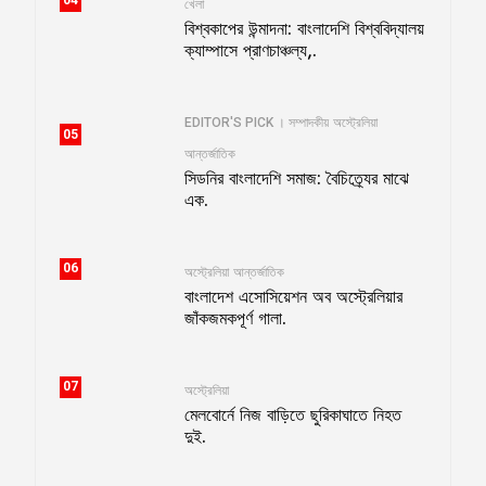
04
খেলা
বিশ্বকাপের উন্মাদনা: বাংলাদেশি বিশ্ববিদ্যালয়
ক্যাম্পাসে প্রাণচাঞ্চল্য,.
EDITOR'S PICK । সম্পাদকীয়
অস্ট্রেলিয়া
05
আন্তর্জাতিক
সিডনির বাংলাদেশি সমাজ: বৈচিত্র্যের মাঝে
এক.
06
অস্ট্রেলিয়া
আন্তর্জাতিক
বাংলাদেশ এসোসিয়েশন অব অস্ট্রেলিয়ার
জাঁকজমকপূর্ণ গালা.
07
অস্ট্রেলিয়া
মেলবোর্নে নিজ বাড়িতে ছুরিকাঘাতে নিহত
দুই.