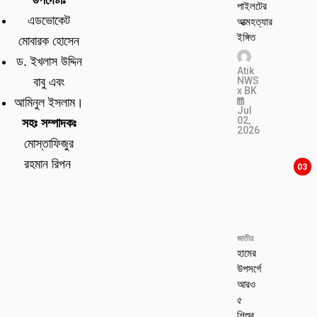
উপদেষ্টাঃ
পাইলটের
এডভোকেট
আত্মহত্যার
ইঙ্গিত
মোবারক হোসেন
ড. ইখলাস উদ্দিন
Atik
NWS
বাবু এবং
x BK
আমিনুল ইসলাম।
Jul
02,
সহঃ সম্পাদকঃ
2026
মোস্তাফিজুর
রহমান রিপন
03
জাতীয়
হামের
উপসর্গে
আরও
৫
শিশুর