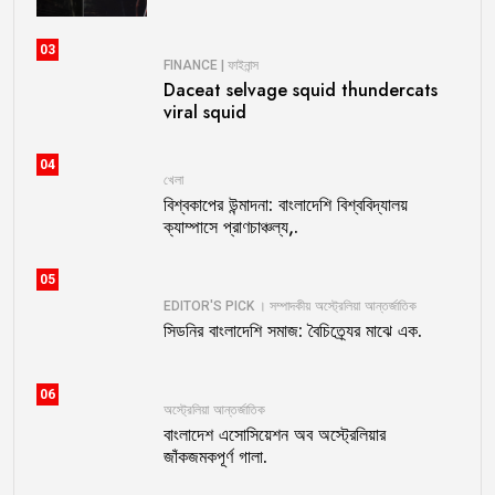
03
FINANCE | ফাইনান্স
Daceat selvage squid thundercats
viral squid
04
খেলা
বিশ্বকাপের উন্মাদনা: বাংলাদেশি বিশ্ববিদ্যালয়
ক্যাম্পাসে প্রাণচাঞ্চল্য,.
05
EDITOR'S PICK । সম্পাদকীয়
অস্ট্রেলিয়া
আন্তর্জাতিক
সিডনির বাংলাদেশি সমাজ: বৈচিত্র্যের মাঝে এক.
06
অস্ট্রেলিয়া
আন্তর্জাতিক
বাংলাদেশ এসোসিয়েশন অব অস্ট্রেলিয়ার
জাঁকজমকপূর্ণ গালা.