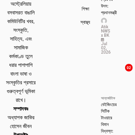
অস্ট্রেলিয়ায়
উৎস:
শিক্ষা
প্রধানমন্ত্রী
বসবাসরত বাঙালি
কমিউনিটির খবর,
স্বাস্থ্য
Atik
সংস্কৃতি,
NWS
x BK
সাহিত্য, এবং
Jul
সামাজিক
02,
2026
কর্মকাণ্ড তুলে
ধরার পাশাপাশি
02
বাংলা ভাষা ও
সংস্কৃতির প্রসারে
গুরুত্বপূর্ণ ভূমিকা
আন্তর্জাতিক
রাখে।
বেইজিংয়ের
সম্পাদকঃ
সিটিক
টাওয়ারে
অধ্যাপক জাকির
বিমান
হোসেন জীবন
বিধ্বস্ত: