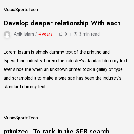
14
Music
Sports
Tech
Jun
Develop deeper relationship With each
Anik Islam /
4 years
0
3 min read
Lorem Ipsum is simply dummy text of the printing and
typesetting industry. Lorem the industry’s standard dummy text
ever since the when an unknown printer took a galley of type
and scrambled it to make a type spe has been the industry’s
standard dummy text
14
Music
Sports
Tech
Jun
ptimized. To rank in the SER search