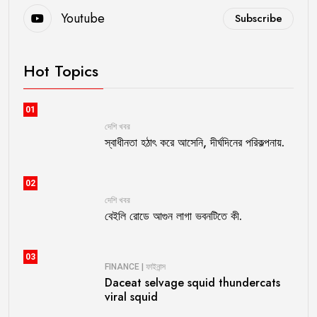
Youtube
Subscribe
Hot Topics
01
দেশি খবর
স্বাধীনতা হঠাৎ করে আসেনি, দীর্ঘদিনের পরিকল্পনায়.
02
দেশি খবর
বেইলি রোডে আগুন লাগা ভবনটিতে কী.
03
FINANCE | ফাইনান্স
Daceat selvage squid thundercats
viral squid