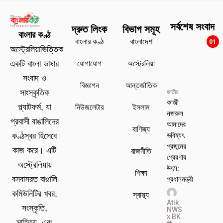
সর্বশেষ সংবাদ
দ্রুত লিংক
বিভাগ সমূহ
বাংলার কণ্ঠ
বাংলার কণ্ঠ
বাংলাদেশ
01
অস্ট্রেলিয়াভিত্তিক
যোগাযোগ
অস্ট্রেলিয়া
একটি বাংলা ভাষার
সংবাদ ও
বিজ্ঞাপন
আন্তর্জাতিক
সাংস্কৃতিক
জাতীয়
কাজী
প্ল্যাটফর্ম, যা
নিউজলেটার
ইসলাম
নজরুল
প্রবাসী বাঙালিদের
আমাদের
বাণিজ্য
ভবিষ্যৎ
কণ্ঠস্বর হিসেবে
প্রজন্মের
কাজ করে। এটি
রাজনীতি
প্রেরণার
অস্ট্রেলিয়ায়
উৎস:
শিক্ষা
প্রধানমন্ত্রী
বসবাসরত বাঙালি
কমিউনিটির খবর,
স্বাস্থ্য
Atik
সংস্কৃতি,
NWS
x BK
সাহিত্য, এবং