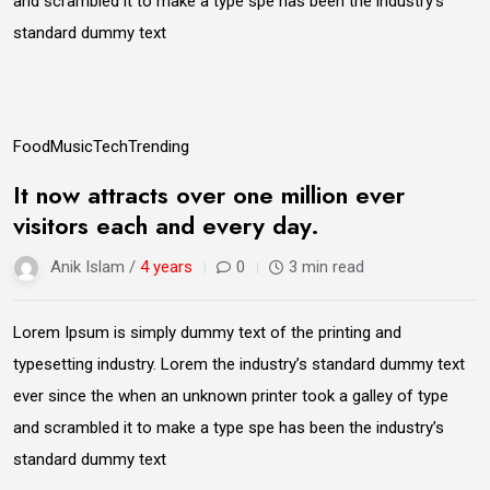
and scrambled it to make a type spe has been the industry’s
standard dummy text
25
Food
Music
Tech
Trending
May
It now attracts over one million ever
visitors each and every day.
Anik Islam /
4 years
0
3 min read
Lorem Ipsum is simply dummy text of the printing and
typesetting industry. Lorem the industry’s standard dummy text
ever since the when an unknown printer took a galley of type
and scrambled it to make a type spe has been the industry’s
standard dummy text