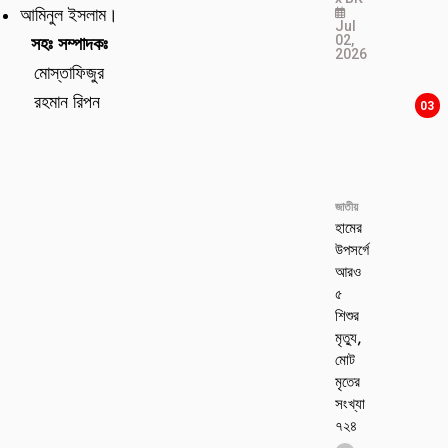
আমিনুল ইসলাম।
Jul
02,
সহঃ সম্পাদকঃ
2026
মোস্তাফিজুর
রহমান রিপন
03
জাতীয়
হামের
উপসর্গে
আরও
৫
শিশুর
মৃত্যু,
মোট
মৃতের
সংখ্যা
৭২৪