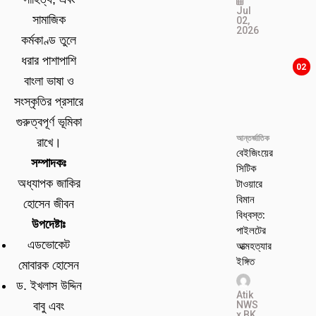
Jul
সামাজিক
02,
2026
কর্মকাণ্ড তুলে
ধরার পাশাপাশি
02
বাংলা ভাষা ও
সংস্কৃতির প্রসারে
গুরুত্বপূর্ণ ভূমিকা
আন্তর্জাতিক
রাখে।
বেইজিংয়ের
সম্পাদকঃ
সিটিক
টাওয়ারে
অধ্যাপক জাকির
বিমান
হোসেন জীবন
বিধ্বস্ত:
উপদেষ্টাঃ
পাইলটের
এডভোকেট
আত্মহত্যার
ইঙ্গিত
মোবারক হোসেন
ড. ইখলাস উদ্দিন
Atik
NWS
বাবু এবং
x BK