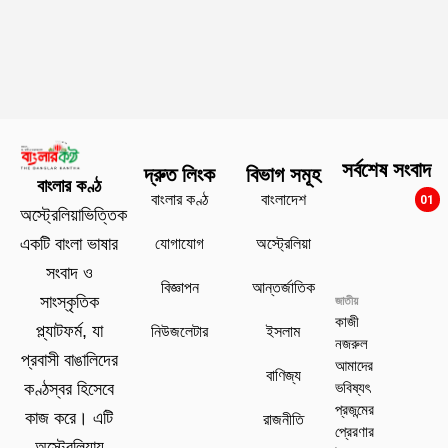
সর্বশেষ সংবাদ
দ্রুত লিংক
বিভাগ সমূহ
বাংলার কণ্ঠ
বাংলার কণ্ঠ
বাংলাদেশ
01
অস্ট্রেলিয়াভিত্তিক
যোগাযোগ
অস্ট্রেলিয়া
একটি বাংলা ভাষার
সংবাদ ও
বিজ্ঞাপন
আন্তর্জাতিক
সাংস্কৃতিক
জাতীয়
কাজী
প্ল্যাটফর্ম, যা
নিউজলেটার
ইসলাম
নজরুল
প্রবাসী বাঙালিদের
আমাদের
বাণিজ্য
ভবিষ্যৎ
কণ্ঠস্বর হিসেবে
প্রজন্মের
কাজ করে। এটি
রাজনীতি
প্রেরণার
অস্ট্রেলিয়ায়