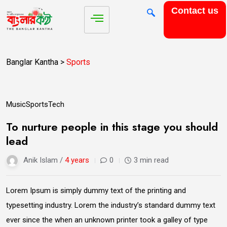
Contact us
Banglar Kantha
>
Sports
14
Music
Sports
Tech
Jun
To nurture people in this stage you should
lead
Anik Islam /
4 years
0
3 min read
Lorem Ipsum is simply dummy text of the printing and
typesetting industry. Lorem the industry’s standard dummy text
ever since the when an unknown printer took a galley of type