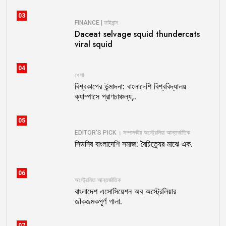
03
FINANCE | ফাইনান্স
Daceat selvage squid thundercats
viral squid
04
খেলা
বিশ্বকাপের উন্মাদনা: বাংলাদেশি বিশ্ববিদ্যালয়
ক্যাম্পাসে প্রাণচাঞ্চল্য,.
05
EDITOR'S PICK । সম্পাদকীয়
অস্ট্রেলিয়া
আন্তর্জাতিক
সিডনির বাংলাদেশি সমাজ: বৈচিত্র্যের মাঝে এক.
06
অস্ট্রেলিয়া
আন্তর্জাতিক
বাংলাদেশ এসোসিয়েশন অব অস্ট্রেলিয়ার
জাঁকজমকপূর্ণ গালা.
07