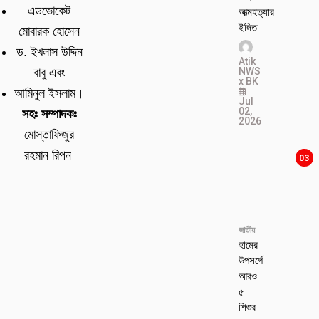
এডভোকেট
আত্মহত্যার
ইঙ্গিত
মোবারক হোসেন
ড. ইখলাস উদ্দিন
Atik
NWS
বাবু এবং
x BK
আমিনুল ইসলাম।
Jul
02,
সহঃ সম্পাদকঃ
2026
মোস্তাফিজুর
রহমান রিপন
03
জাতীয়
হামের
উপসর্গে
আরও
৫
শিশুর