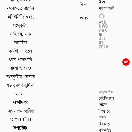
উৎস:
শিক্ষা
প্রধানমন্ত্রী
বসবাসরত বাঙালি
কমিউনিটির খবর,
স্বাস্থ্য
Atik
সংস্কৃতি,
NWS
x BK
সাহিত্য, এবং
Jul
সামাজিক
02,
2026
কর্মকাণ্ড তুলে
ধরার পাশাপাশি
02
বাংলা ভাষা ও
সংস্কৃতির প্রসারে
গুরুত্বপূর্ণ ভূমিকা
আন্তর্জাতিক
রাখে।
বেইজিংয়ের
সম্পাদকঃ
সিটিক
টাওয়ারে
অধ্যাপক জাকির
বিমান
হোসেন জীবন
বিধ্বস্ত:
উপদেষ্টাঃ
পাইলটের