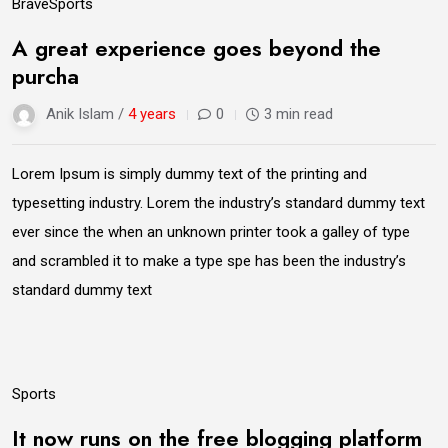
09
Brave
Sports
Jun
A great experience goes beyond the
purcha
Anik Islam /
4 years
0
3 min read
Lorem Ipsum is simply dummy text of the printing and
typesetting industry. Lorem the industry’s standard dummy text
ever since the when an unknown printer took a galley of type
and scrambled it to make a type spe has been the industry’s
standard dummy text
09
Sports
Jun
It now runs on the free blogging platform