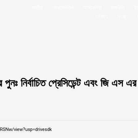
জাতীয়
আন্তর্জাতিক
অস্ট্রেলিয়া
রাজনীতি
ই
বাণিজ্য
স্বাস্থ্য
 পুনঃ নির্বাচিত প্রেসিডেন্ট এবং জি এস এর
y-RSNw/view?usp=drivesdk