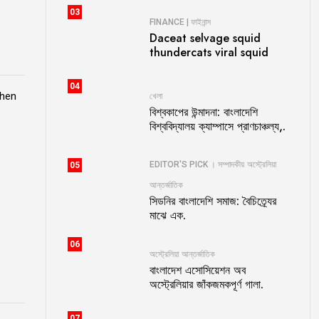
03
FINANCE | ফাইনান্স
Daceat selvage squid
thundercats viral squid
04
when
খেলা
বিশ্বকাপের উন্মাদনা: বাংলাদেশি
বিশ্ববিদ্যালয় ক্যাম্পাসে প্রাণচাঞ্চল্য,.
EDITOR'S PICK । সম্পাদকীয়
অস্ট্রেলিয়া
05
আন্তর্জাতিক
সিডনির বাংলাদেশি সমাজ: বৈচিত্র্যের
মাঝে এক.
06
অস্ট্রেলিয়া
আন্তর্জাতিক
বাংলাদেশ এসোসিয়েশন অব
অস্ট্রেলিয়ার জাঁকজমকপূর্ণ গালা.
07