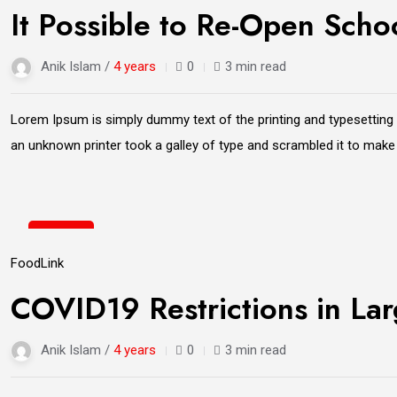
It Possible to Re-Open Scho
Anik Islam /
4 years
0
3 min read
Lorem Ipsum is simply dummy text of the printing and typesetting
an unknown printer took a galley of type and scrambled it to mak
21
Jun
Food
Link
COVID19 Restrictions in La
Anik Islam /
4 years
0
3 min read