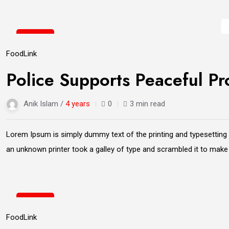
21
Jun
Food
Link
Police Supports Peaceful Pr
Anik Islam /
4 years
0
3 min read
Lorem Ipsum is simply dummy text of the printing and typesetting
an unknown printer took a galley of type and scrambled it to mak
21
Jun
Food
Link