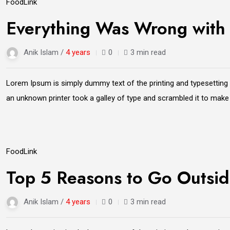
21
Food
Link
Jun
Everything Was Wrong with
Anik Islam /
4 years
0
3 min read
Lorem Ipsum is simply dummy text of the printing and typesetting
an unknown printer took a galley of type and scrambled it to mak
21
Food
Link
Jun
Top 5 Reasons to Go Outsi
Anik Islam /
4 years
0
3 min read