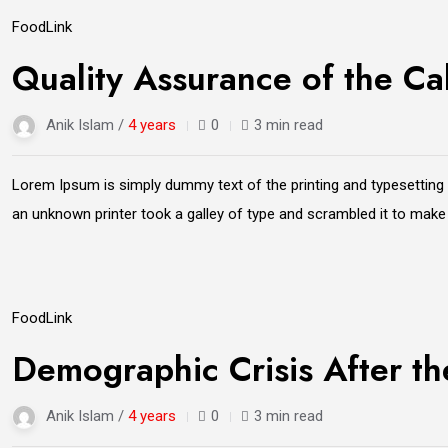
21
Food
Link
Jun
Quality Assurance of the Ca
Anik Islam /
4 years
0
3 min read
Lorem Ipsum is simply dummy text of the printing and typesetting
an unknown printer took a galley of type and scrambled it to mak
21
Food
Link
Jun
Demographic Crisis After t
Anik Islam /
4 years
0
3 min read