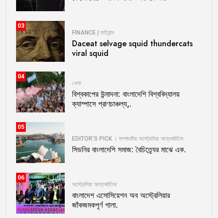
03
FINANCE | ফাইনান্স
Daceat selvage squid thundercats
viral squid
04
খেলা
বিশ্বকাপের উন্মাদনা: বাংলাদেশি বিশ্ববিদ্যালয়
ক্যাম্পাসে প্রাণচাঞ্চল্য,.
05
EDITOR'S PICK । সম্পাদকীয়
অস্ট্রেলিয়া
আন্তর্জাতিক
সিডনির বাংলাদেশি সমাজ: বৈচিত্র্যের মাঝে এক.
06
অস্ট্রেলিয়া
আন্তর্জাতিক
বাংলাদেশ এসোসিয়েশন অব অস্ট্রেলিয়ার
জাঁকজমকপূর্ণ গালা.