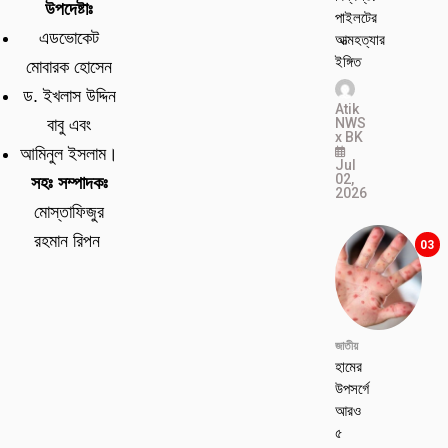
উপদেষ্টাঃ
পাইলটের
এডভোকেট
আত্মহত্যার
ইঙ্গিত
মোবারক হোসেন
ড. ইখলাস উদ্দিন
Atik
NWS
বাবু এবং
x BK
আমিনুল ইসলাম।
Jul
02,
সহঃ সম্পাদকঃ
2026
মোস্তাফিজুর
রহমান রিপন
03
জাতীয়
হামের
উপসর্গে
আরও
৫