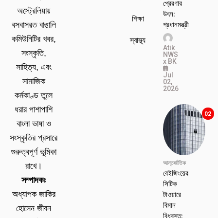
প্রেরণার
অস্ট্রেলিয়ায়
উৎস:
শিক্ষা
প্রধানমন্ত্রী
বসবাসরত বাঙালি
কমিউনিটির খবর,
স্বাস্থ্য
Atik
সংস্কৃতি,
NWS
x BK
সাহিত্য, এবং
Jul
সামাজিক
02,
2026
কর্মকাণ্ড তুলে
ধরার পাশাপাশি
02
বাংলা ভাষা ও
সংস্কৃতির প্রসারে
গুরুত্বপূর্ণ ভূমিকা
আন্তর্জাতিক
রাখে।
বেইজিংয়ের
সম্পাদকঃ
সিটিক
টাওয়ারে
অধ্যাপক জাকির
বিমান
হোসেন জীবন
বিধ্বস্ত: