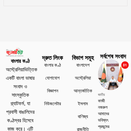
সর্বশেষ সংবাদ
দ্রুত লিংক
বিভাগ সমূহ
বাংলার কণ্ঠ
বাংলার কণ্ঠ
বাংলাদেশ
01
অস্ট্রেলিয়াভিত্তিক
যোগাযোগ
অস্ট্রেলিয়া
একটি বাংলা ভাষার
সংবাদ ও
বিজ্ঞাপন
আন্তর্জাতিক
সাংস্কৃতিক
জাতীয়
কাজী
প্ল্যাটফর্ম, যা
নিউজলেটার
ইসলাম
নজরুল
প্রবাসী বাঙালিদের
আমাদের
বাণিজ্য
ভবিষ্যৎ
কণ্ঠস্বর হিসেবে
প্রজন্মের
কাজ করে। এটি
রাজনীতি