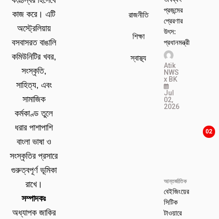
প্রজন্মের
কাজ করে। এটি
রাজনীতি
প্রেরণার
অস্ট্রেলিয়ায়
উৎস:
শিক্ষা
প্রধানমন্ত্রী
বসবাসরত বাঙালি
কমিউনিটির খবর,
স্বাস্থ্য
Atik
সংস্কৃতি,
NWS
x BK
সাহিত্য, এবং
Jul
সামাজিক
02,
2026
কর্মকাণ্ড তুলে
ধরার পাশাপাশি
02
বাংলা ভাষা ও
সংস্কৃতির প্রসারে
গুরুত্বপূর্ণ ভূমিকা
আন্তর্জাতিক
রাখে।
বেইজিংয়ের
সম্পাদকঃ
সিটিক
টাওয়ারে
অধ্যাপক জাকির