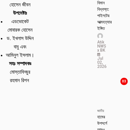
বিমান
হোসেন জীবন
বিধ্বস্ত:
উপদেষ্টাঃ
পাইলটের
এডভোকেট
আত্মহত্যার
ইঙ্গিত
মোবারক হোসেন
ড. ইখলাস উদ্দিন
Atik
NWS
বাবু এবং
x BK
আমিনুল ইসলাম।
Jul
02,
সহঃ সম্পাদকঃ
2026
মোস্তাফিজুর
রহমান রিপন
03
জাতীয়
হামের
উপসর্গে
আরও