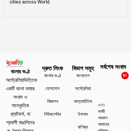
cities across World.
সর্বশেষ সংবাদ
দ্রুত লিংক
বিভাগ সমূহ
বাংলার কণ্ঠ
বাংলার কণ্ঠ
বাংলাদেশ
01
অস্ট্রেলিয়াভিত্তিক
যোগাযোগ
অস্ট্রেলিয়া
একটি বাংলা ভাষার
সংবাদ ও
বিজ্ঞাপন
আন্তর্জাতিক
সাংস্কৃতিক
জাতীয়
কাজী
প্ল্যাটফর্ম, যা
নিউজলেটার
ইসলাম
নজরুল
প্রবাসী বাঙালিদের
আমাদের
বাণিজ্য
ভবিষ্যৎ
কণ্ঠস্বর হিসেবে