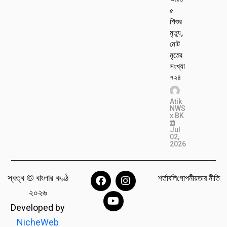
৫
শিশুর
মৃত্যু,
মোট
মৃতের
সংখ্যা
৭২৪
Atik
NWS
x BK
Jul
02,
2026
স্বত্ব © বাংলার কণ্ঠ
শর্তাবলি
গোপনীয়তার নীতি
২০২৬
Developed by
NicheWeb