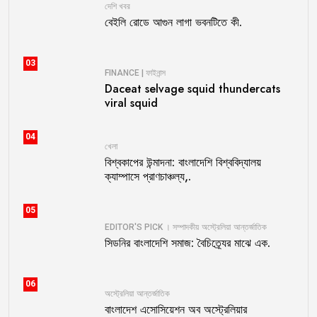
দেশি খবর
বেইলি রোডে আগুন লাগা ভবনটিতে কী.
03
FINANCE | ফাইনান্স
Daceat selvage squid thundercats
viral squid
04
খেলা
বিশ্বকাপের উন্মাদনা: বাংলাদেশি বিশ্ববিদ্যালয়
ক্যাম্পাসে প্রাণচাঞ্চল্য,.
05
EDITOR'S PICK । সম্পাদকীয়
অস্ট্রেলিয়া
আন্তর্জাতিক
সিডনির বাংলাদেশি সমাজ: বৈচিত্র্যের মাঝে এক.
06
অস্ট্রেলিয়া
আন্তর্জাতিক
বাংলাদেশ এসোসিয়েশন অব অস্ট্রেলিয়ার