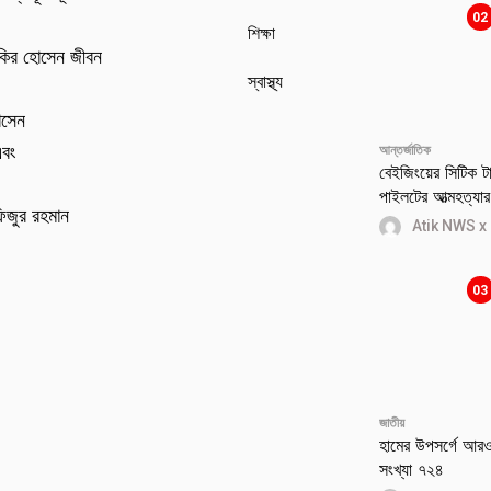
02
শিক্ষা
কির হোসেন জীবন
স্বাস্থ্য
োসেন
এবং
আন্তর্জাতিক
বেইজিংয়ের সিটিক টাও
পাইলটের আত্মহত্যার 
িজুর রহমান
Atik NWS x
03
জাতীয়
হামের উপসর্গে আরও 
সংখ্যা ৭২৪