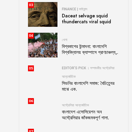
03
FINANCE | ফাইনান্স
Daceat selvage squid
thundercats viral squid
04
খেলা
বিশ্বকাপের উন্মাদনা: বাংলাদেশি
বিশ্ববিদ্যালয় ক্যাম্পাসে প্রাণচাঞ্চল্য,.
EDITOR'S PICK । সম্পাদকীয়
অস্ট্রেলিয়া
05
আন্তর্জাতিক
সিডনির বাংলাদেশি সমাজ: বৈচিত্র্যের
মাঝে এক.
06
অস্ট্রেলিয়া
আন্তর্জাতিক
বাংলাদেশ এসোসিয়েশন অব
অস্ট্রেলিয়ার জাঁকজমকপূর্ণ গালা.
07