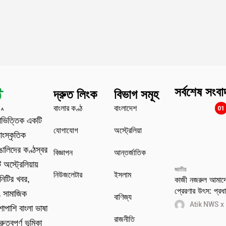
সর্বশেষ সংবা
দ্রুত লিংক
বিভাগ সমূহ
বাংলার কণ্ঠ
বাংলাদেশ
01
াভিত্তিক একটি
যোগাযোগ
অস্ট্রেলিয়া
াংস্কৃতিক
বাঙালিদের কণ্ঠস্বর
বিজ্ঞাপন
আন্তর্জাতিক
অস্ট্রেলিয়ায়
জাতীয়
নিউজলেটার
ইসলাম
কাজী নজরুল আমাদের
নিটির খবর,
প্রেরণার উৎস: প্রধান
ং সামাজিক
বাণিজ্য
Atik NWS x
শাপাশি বাংলা ভাষা
রাজনীতি
ুত্বপূর্ণ ভূমিকা