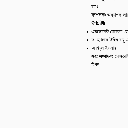
রাখে।
সম্পাদকঃ
অধ্যাপক জা
উপদেষ্টাঃ
এডভোকেট মোবারক হ
ড. ইখলাস উদ্দিন বাবু 
আমিনুল ইসলাম।
সহঃ সম্পাদকঃ
মোস্তাফ
রিপন