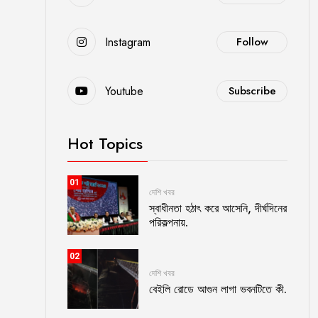
Instagram
Follow
Youtube
Subscribe
Hot Topics
01
দেশি খবর
স্বাধীনতা হঠাৎ করে আসেনি, দীর্ঘদিনের
পরিকল্পনায়.
02
দেশি খবর
বেইলি রোডে আগুন লাগা ভবনটিতে কী.