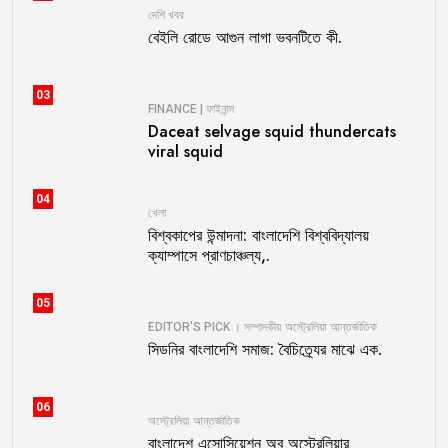
দেশি খবর
বেইলি রোডে আগুন লাগা ভবনটিতে কী.
03
FINANCE | ফাইনান্স
Daceat selvage squid thundercats
viral squid
04
খেলা
বিশ্বকাপের উন্মাদনা: বাংলাদেশি বিশ্ববিদ্যালয়
ক্যাম্পাসে প্রাণচাঞ্চল্য,.
05
EDITOR'S PICK । সম্পাদকীয়
অস্ট্রেলিয়া
আন্তর্জাতিক
সিডনির বাংলাদেশি সমাজ: বৈচিত্র্যের মাঝে এক.
06
অস্ট্রেলিয়া
আন্তর্জাতিক
বাংলাদেশ এসোসিয়েশন অব অস্ট্রেলিয়ার