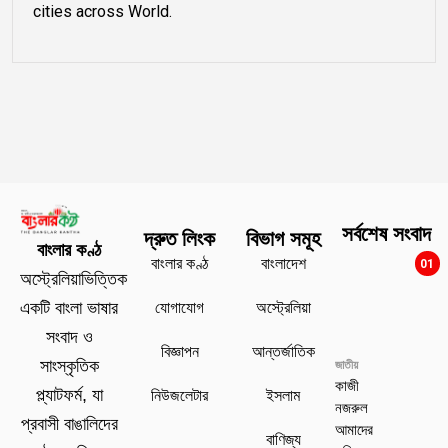
cities across World.
সর্বশেষ সংবাদ
দ্রুত লিংক
বিভাগ সমূহ
বাংলার কণ্ঠ
বাংলার কণ্ঠ
বাংলাদেশ
01
অস্ট্রেলিয়াভিত্তিক
যোগাযোগ
অস্ট্রেলিয়া
একটি বাংলা ভাষার
সংবাদ ও
বিজ্ঞাপন
আন্তর্জাতিক
সাংস্কৃতিক
জাতীয়
কাজী
প্ল্যাটফর্ম, যা
নিউজলেটার
ইসলাম
নজরুল
প্রবাসী বাঙালিদের
আমাদের
বাণিজ্য