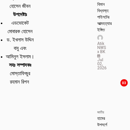
বিমান
হোসেন জীবন
বিধ্বস্ত:
উপদেষ্টাঃ
পাইলটের
এডভোকেট
আত্মহত্যার
ইঙ্গিত
মোবারক হোসেন
ড. ইখলাস উদ্দিন
Atik
NWS
বাবু এবং
x BK
আমিনুল ইসলাম।
Jul
02,
সহঃ সম্পাদকঃ
2026
মোস্তাফিজুর
রহমান রিপন
03
জাতীয়
হামের
উপসর্গে