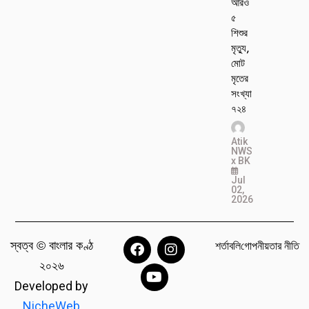
আরও
৫
শিশুর
মৃত্যু,
মোট
মৃতের
সংখ্যা
৭২৪
Atik
NWS
x BK
Jul
02,
2026
স্বত্ব © বাংলার কণ্ঠ
শর্তাবলি
গোপনীয়তার নীতি
২০২৬
Developed by
NicheWeb