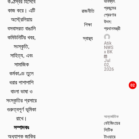
ভবিষ্যৎ
কণ্ঠস্বর হিসেবে
প্রজন্মের
কাজ করে। এটি
রাজনীতি
প্রেরণার
অস্ট্রেলিয়ায়
উৎস:
শিক্ষা
প্রধানমন্ত্রী
বসবাসরত বাঙালি
কমিউনিটির খবর,
স্বাস্থ্য
Atik
সংস্কৃতি,
NWS
x BK
সাহিত্য, এবং
Jul
সামাজিক
02,
2026
কর্মকাণ্ড তুলে
ধরার পাশাপাশি
02
বাংলা ভাষা ও
সংস্কৃতির প্রসারে
গুরুত্বপূর্ণ ভূমিকা
আন্তর্জাতিক
রাখে।
বেইজিংয়ের
সম্পাদকঃ
সিটিক
টাওয়ারে
অধ্যাপক জাকির