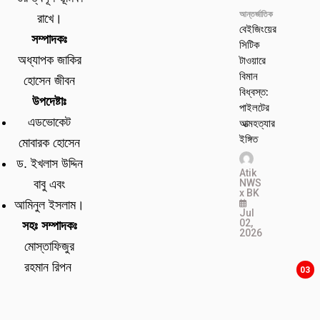
আন্তর্জাতিক
রাখে।
বেইজিংয়ের
সম্পাদকঃ
সিটিক
টাওয়ারে
অধ্যাপক জাকির
বিমান
হোসেন জীবন
বিধ্বস্ত:
উপদেষ্টাঃ
পাইলটের
এডভোকেট
আত্মহত্যার
ইঙ্গিত
মোবারক হোসেন
ড. ইখলাস উদ্দিন
Atik
NWS
বাবু এবং
x BK
আমিনুল ইসলাম।
Jul
02,
সহঃ সম্পাদকঃ
2026
মোস্তাফিজুর
রহমান রিপন
03