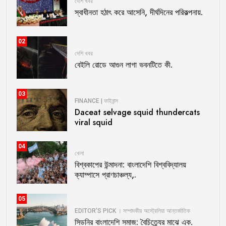
দেশি খবর
স্বাধীনতা হঠাৎ করে আসেনি, দীর্ঘদিনের পরিকল্পনায়.
02
দেশি খবর
বেইলি রোডে আগুন লাগা ভবনটিতে কী.
03
FINANCE | ফাইনান্স
Daceat selvage squid thundercats
viral squid
04
খেলা
বিশ্বকাপের উন্মাদনা: বাংলাদেশি বিশ্ববিদ্যালয়
ক্যাম্পাসে প্রাণচাঞ্চল্য,.
05
EDITOR'S PICK । সম্পাদকীয়
অস্ট্রেলিয়া
আন্তর্জাতিক
সিডনির বাংলাদেশি সমাজ: বৈচিত্র্যের মাঝে এক.