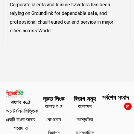
Corporate clients and leisure travelers has been
relying on Groundlink for dependable safe, and
professional chauffeured car end service in major
cities across World.
সর্বশেষ সংবাদ
দ্রুত লিংক
বিভাগ সমূহ
বাংলার কণ্ঠ
বাংলার কণ্ঠ
বাংলাদেশ
01
অস্ট্রেলিয়াভিত্তিক
যোগাযোগ
অস্ট্রেলিয়া
একটি বাংলা ভাষার
সংবাদ ও
বিজ্ঞাপন
আন্তর্জাতিক