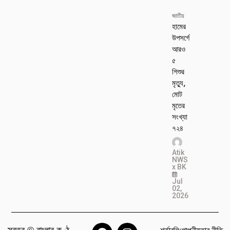
জাতীয়
হামের
উপসর্গে
আরও
৫
শিশুর
মৃত্যু,
মোট
মৃতের
সংখ্যা
৭২৪
Atik
NWS
x BK
Jul
02,
2026