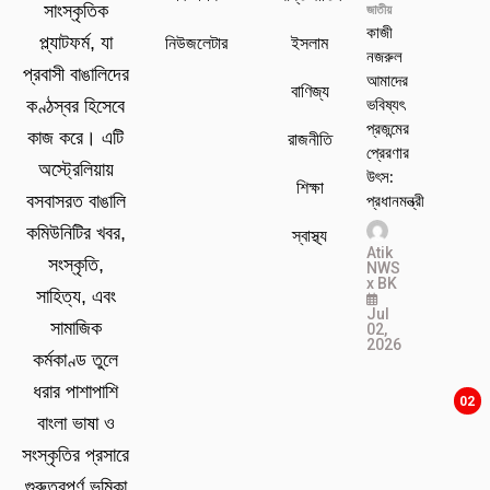
সাংস্কৃতিক
জাতীয়
কাজী
প্ল্যাটফর্ম, যা
নিউজলেটার
ইসলাম
নজরুল
প্রবাসী বাঙালিদের
আমাদের
বাণিজ্য
ভবিষ্যৎ
কণ্ঠস্বর হিসেবে
প্রজন্মের
কাজ করে। এটি
রাজনীতি
প্রেরণার
অস্ট্রেলিয়ায়
উৎস:
শিক্ষা
প্রধানমন্ত্রী
বসবাসরত বাঙালি
কমিউনিটির খবর,
স্বাস্থ্য
Atik
সংস্কৃতি,
NWS
x BK
সাহিত্য, এবং
Jul
সামাজিক
02,
2026
কর্মকাণ্ড তুলে
ধরার পাশাপাশি
02
বাংলা ভাষা ও
সংস্কৃতির প্রসারে
গুরুত্বপূর্ণ ভূমিকা