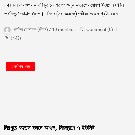
এবার কানাডার ওপর অতিরিক্ত ১০ শতাংশ শুল্ক আরোপের ঘোষণা দিয়েছেন মার্কিন
প্রেসিডেন্ট ডোনাল্ড ট্রাম্প। শনিবার (২৫ অক্টোবর) গভীররাতে এক প্রতিবেদনে
জাকির হোসাইন (জীবন) / 10 months
Comment (0)
(443)
#জাতীয়
#বাংলাদেশ
#সর্বশেষ খবর
মিরপুরে বহুতল ভবনে আগুন, নিয়ন্ত্রণে ৭ ইউনিট