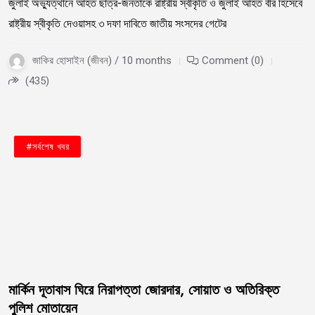
জুলাই অভ্যুত্থানে আহত ছাত্র-জনতাকে রাষ্ট্রীয় স্বীকৃতি ও জুলাই আহত বীর হিসেবে
রাষ্ট্রীয় স্বীকৃতি দেওয়াসহ ৩ দফা দাবিতে জাতীয় সংসদের গেটের
জাকির হোসাইন (জীবন) / 10 months
Comment (0)
(435)
#জাতীয়
#বাংলাদেশ
#সর্বশেষ খবর
মার্কিন দূতাবাস ঘিরে নিরাপত্তা জোরদার, সোয়াত ও অতিরিক্ত
পুলিশ মোতায়েন