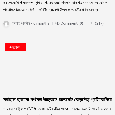
৬ ফেব্রুয়ারি পশ্চিমবঙ্গ-এ মুক্তি পেয়েছে জয়া আহসান অভিনীত এবং সৌকর্য ঘোষাল
পরিচালিত সিনেমা ‘ওসিডি’। ছবিটির প্রচারণা উপলক্ষে ভারতীয় গণমাধ্যম দ্য
নুসরাত শারমীন / 6 months
Comment (0)
(217)
#খেলা
#বাংলাদেশ
#বিনোদন
সরাইলে হাজারো দর্শকের উচ্ছ্বাসে জমজমাট ঘোড়দৌড় প্রতিযোগিতা
– ব্রাহ্মণবাড়িয়া প্রতিনিধি, রাবেয়া কবির রঙিন ঘোড়া, দর্শকদের করতালি আর উচ্ছ্বাসের