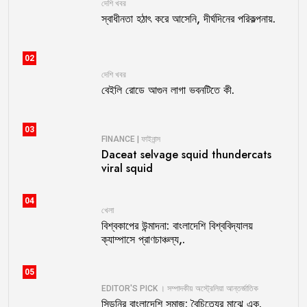
দেশি খবর
স্বাধীনতা হঠাৎ করে আসেনি, দীর্ঘদিনের পরিকল্পনায়.
02
দেশি খবর
বেইলি রোডে আগুন লাগা ভবনটিতে কী.
03
FINANCE | ফাইনান্স
Daceat selvage squid thundercats
viral squid
04
খেলা
বিশ্বকাপের উন্মাদনা: বাংলাদেশি বিশ্ববিদ্যালয়
ক্যাম্পাসে প্রাণচাঞ্চল্য,.
05
EDITOR'S PICK । সম্পাদকীয়
অস্ট্রেলিয়া
আন্তর্জাতিক
সিডনির বাংলাদেশি সমাজ: বৈচিত্র্যের মাঝে এক.