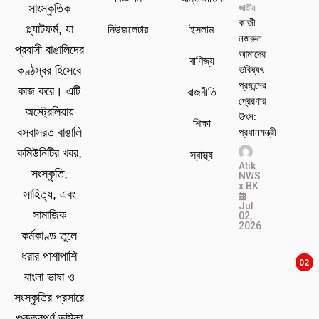
সাংস্কৃতিক
জাতীয়
কাজী
প্ল্যাটফর্ম, যা
নিউজলেটার
ইসলাম
নজরুল
প্রবাসী বাঙালিদের
আমাদের
বাণিজ্য
ভবিষ্যৎ
কণ্ঠস্বর হিসেবে
প্রজন্মের
কাজ করে। এটি
রাজনীতি
প্রেরণার
অস্ট্রেলিয়ায়
উৎস:
শিক্ষা
প্রধানমন্ত্রী
বসবাসরত বাঙালি
কমিউনিটির খবর,
স্বাস্থ্য
Atik
সংস্কৃতি,
NWS
x BK
সাহিত্য, এবং
Jul
সামাজিক
02,
2026
কর্মকাণ্ড তুলে
ধরার পাশাপাশি
02
বাংলা ভাষা ও
সংস্কৃতির প্রসারে
গুরুত্বপূর্ণ ভূমিকা