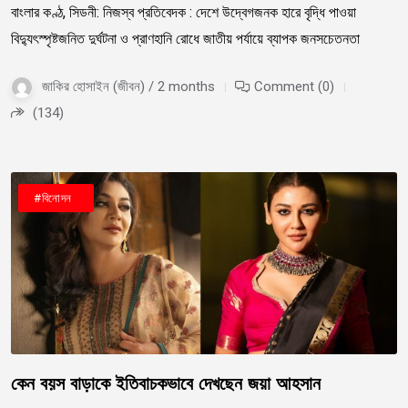
বাংলার কণ্ঠ, সিডনী: নিজস্ব প্রতিবেদক : দেশে উদ্বেগজনক হারে বৃদ্ধি পাওয়া
বিদ্যুৎস্পৃষ্টজনিত দুর্ঘটনা ও প্রাণহানি রোধে জাতীয় পর্যায়ে ব্যাপক জনসচেতনতা
জাকির হোসাইন (জীবন) / 2 months
Comment (0)
(134)
#বাংলাদেশ
#বিনোদন
কেন বয়স বাড়াকে ইতিবাচকভাবে দেখছেন জয়া আহসান