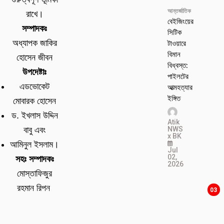
আন্তর্জাতিক
রাখে।
বেইজিংয়ের
সম্পাদকঃ
সিটিক
টাওয়ারে
অধ্যাপক জাকির
বিমান
হোসেন জীবন
বিধ্বস্ত:
উপদেষ্টাঃ
পাইলটের
এডভোকেট
আত্মহত্যার
ইঙ্গিত
মোবারক হোসেন
ড. ইখলাস উদ্দিন
Atik
NWS
বাবু এবং
x BK
আমিনুল ইসলাম।
Jul
02,
সহঃ সম্পাদকঃ
2026
মোস্তাফিজুর
রহমান রিপন
03