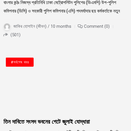
বাংলার কন্ঠঃ নিজস্ব প্রতিনিধি ঢাকা মেট্রোপলিটন পুলিশের (ডিএমপি) উপ-পুলিশ
কমিশনার (ডিসি) ও সহকারী পুলিশ কমিশনার (এসি) পদমর্যাদার ছয় কর্মকর্তাকে নতুন
জাকির হোসাইন (জীবন) / 10 months
Comment (0)
(501)
#জাতীয়
#বাংলাদেশ
#রাজনীতি
#সর্বশেষ খবর
তিন দাবিতে সংসদ ভবনের গেটে জুলাই যোদ্ধারা