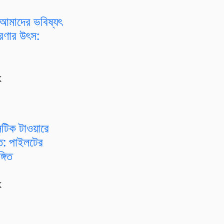
আমাদের ভবিষ্যৎ
রেরণার উৎস:
K
টিক টাওয়ারে
্ত: পাইলটের
্গিত
K