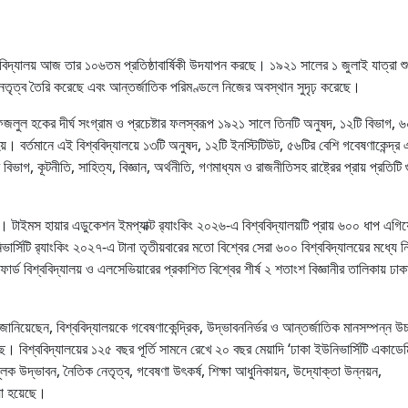
কা বিশ্ববিদ্যালয় আজ তার ১০৬তম প্রতিষ্ঠাবার্ষিকী উদযাপন করছে। ১৯২১ সালের ১ জুলাই যাত্রা শ
ত্রে নেতৃত্ব তৈরি করেছে এবং আন্তর্জাতিক পরিমণ্ডলে নিজের অবস্থান সুদৃঢ় করেছে।
ফজলুল হকের দীর্ঘ সংগ্রাম ও প্রচেষ্টার ফলস্বরূপ ১৯২১ সালে তিনটি অনুষদ, ১২টি বিভাগ, 
 হয়। বর্তমানে এই বিশ্ববিদ্যালয়ে ১৩টি অনুষদ, ১২টি ইনস্টিটিউট, ৫৬টির বেশি গবেষণাকেন্দ্র
াগ, কূটনীতি, সাহিত্য, বিজ্ঞান, অর্থনীতি, গণমাধ্যম ও রাজনীতিসহ রাষ্ট্রের প্রায় প্রতিটি গুর
 টাইমস হায়ার এডুকেশন ইমপ্যাক্ট র‌্যাংকিং ২০২৬-এ বিশ্ববিদ্যালয়টি প্রায় ৬০০ ধাপ এগিয়
ার্সিটি র‌্যাংকিং ২০২৭-এ টানা তৃতীয়বারের মতো বিশ্বের সেরা ৬০০ বিশ্ববিদ্যালয়ের মধ্যে 
োর্ড বিশ্ববিদ্যালয় ও এলসেভিয়ারের প্রকাশিত বিশ্বের শীর্ষ ২ শতাংশ বিজ্ঞানীর তালিকায় ঢাক
ানিয়েছেন, বিশ্ববিদ্যালয়কে গবেষণাকেন্দ্রিক, উদ্ভাবননির্ভর ও আন্তর্জাতিক মানসম্পন্ন উচ্
়েছে। বিশ্ববিদ্যালয়ের ১২৫ বছর পূর্তি সামনে রেখে ২০ বছর মেয়াদি ‘ঢাকা ইউনিভার্সিটি একাডেমি
লক উদ্ভাবন, নৈতিক নেতৃত্ব, গবেষণা উৎকর্ষ, শিক্ষা আধুনিকায়ন, উদ্যোক্তা উন্নয়ন,
়া হয়েছে।