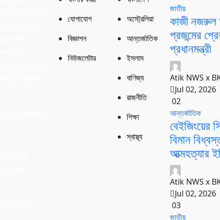
াংস্কৃতিক
জাতীয়
বাঙালিদের কণ্ঠস্বর
কাজী নজরুল 
যোগাযোগ
অস্ট্রেলিয়া
অস্ট্রেলিয়ায়
প্রজন্মের প্
বিজ্ঞাপন
আন্তর্জাতিক
নিটির খবর,
প্রধানমন্ত্রী
ং সামাজিক
নিউজলেটার
ইসলাম
শাপাশি বাংলা ভাষা
Atik NWS x B
বাণিজ্য
ুত্বপূর্ণ ভূমিকা
Jul 02, 2026
রাজনীতি
02
আন্তর্জাতিক
কির হোসেন জীবন
শিক্ষা
বেইজিংয়ের সি
বিমান বিধ্বস
স্বাস্থ্য
আত্মহত্যার ইঙ
রক হোসেন
বাবু এবং
Atik NWS x B
।
Jul 02, 2026
িজুর রহমান
03
জাতীয়