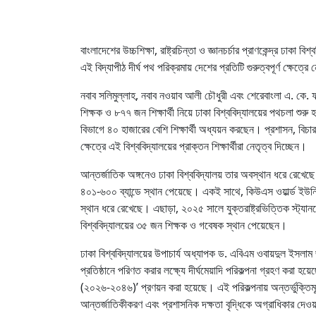
বাংলাদেশের উচ্চশিক্ষা, রাষ্ট্রচিন্তা ও জ্ঞানচর্চার প্রাণকেন্দ্র ঢা
এই বিদ্যাপীঠ দীর্ঘ পথ পরিক্রমায় দেশের প্রতিটি গুরুত্বপূর্ণ ক্ষে
নবাব সলিমুল্লাহ, নবাব নওয়াব আলী চৌধুরী এবং শেরেবাংলা এ. কে. 
শিক্ষক ও ৮৭৭ জন শিক্ষার্থী নিয়ে ঢাকা বিশ্ববিদ্যালয়ের পথচলা শুরু
বিভাগে ৪০ হাজারের বেশি শিক্ষার্থী অধ্যয়ন করছেন। প্রশাসন, বিচার বিভ
ক্ষেত্রে এই বিশ্ববিদ্যালয়ের প্রাক্তন শিক্ষার্থীরা নেতৃত্ব দিচ্ছেন।
আন্তর্জাতিক অঙ্গনেও ঢাকা বিশ্ববিদ্যালয় তার অবস্থান ধরে রেখেছে।
৪০১-৬০০ ব্যান্ডে স্থান পেয়েছে। একই সাথে, কিউএস ওয়ার্ল্ড ইউনিভ
স্থান ধরে রেখেছে। এছাড়া, ২০২৫ সালে যুক্তরাষ্ট্রভিত্তিক স্ট্যানফ
বিশ্ববিদ্যালয়ের ৩৫ জন শিক্ষক ও গবেষক স্থান পেয়েছেন।
ঢাকা বিশ্ববিদ্যালয়ের উপাচার্য অধ্যাপক ড. এবিএম ওবায়দুল ইসলাম জ
প্রতিষ্ঠানে পরিণত করার লক্ষ্যে দীর্ঘমেয়াদি পরিকল্পনা গ্রহণ করা হয
(২০২৬-২০৪৬)’ প্রণয়ন করা হয়েছে। এই পরিকল্পনায় অন্তর্ভুক্তিমূ
আন্তর্জাতিকীকরণ এবং প্রশাসনিক দক্ষতা বৃদ্ধিকে অগ্রাধিকার দেওয