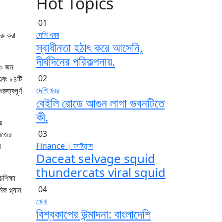
Hot Topics
01
দেশি খবর
ুরু করা
স্বাধীনতা হঠাৎ করে আসেনি,
দীর্ঘদিনের পরিকল্পনায়.
৬০ জন
02
 এবং ৮৪টি
দেশি খবর
ুত্বপূর্ণ
বেইলি রোডে আগুন লাগা ভবনটিতে
কী.
ে
03
নিজের
Finance | ফাইনান্স
া
Daceat selvage squid
thundercats viral squid
চশিক্ষা
04
ক প্ল্যান
খেলা
বিশ্বকাপের উন্মাদনা: বাংলাদেশি