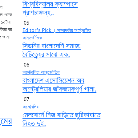
বিশ্ববিদ্যালয় ক্যাম্পাসে
্য
প্রাণচাঞ্চল্য,.
 হল থেকে
 ১০টায়
05
বিভাগের
Editor's Pick । সম্পাদকীয়
অস্ট্রেলিয়া
ে জানা
আন্তর্জাতিক
সিডনির বাংলাদেশি সমাজ:
বৈচিত্র্যের মাঝে এক.
06
অস্ট্রেলিয়া
আন্তর্জাতিক
বাংলাদেশ এসোসিয়েশন অব
অস্ট্রেলিয়ার জাঁকজমকপূর্ণ গালা.
07
অস্ট্রেলিয়া
মেলবোর্নে নিজ বাড়িতে ছুরিকাঘাতে
্মের
নিহত দুই.