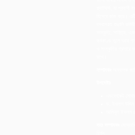
বাংলা ভাষার সংবাদ ও স
প্ল্যাটফর্ম, যা প্রবাসী 
হিসেবে কাজ করে। এটি 
বসবাসরত বাঙালি কমিউ
সংস্কৃতি, সাহিত্য, এব
কর্মকাণ্ড তুলে ধরার পা
ও সংস্কৃতির প্রসারে গুর
রাখে।
সম্পাদকঃ
অধ্যাপক জা
উপদেষ্টাঃ
এডভোকেট মোবা
ড. ইখলাস উদ্দিন 
আমিনুল ইসলাম
সহঃ সম্পাদকঃ
মোস্তাফ
রিপন