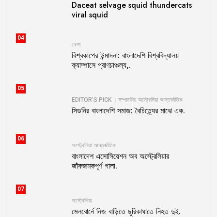
Daceat selvage squid thundercats
viral squid
04
খেলা
বিশ্বকাপের উন্মাদনা: বাংলাদেশি বিশ্ববিদ্যালয়
ক্যাম্পাসে প্রাণচাঞ্চল্য,.
05
EDITOR'S PICK । সম্পাদকীয়
অস্ট্রেলিয়া
আন্তর্জাতিক
সিডনির বাংলাদেশি সমাজ: বৈচিত্র্যের মাঝে এক.
06
অস্ট্রেলিয়া
আন্তর্জাতিক
বাংলাদেশ এসোসিয়েশন অব অস্ট্রেলিয়ার
জাঁকজমকপূর্ণ গালা.
07
অস্ট্রেলিয়া
মেলবোর্নে নিজ বাড়িতে ছুরিকাঘাতে নিহত দুই.