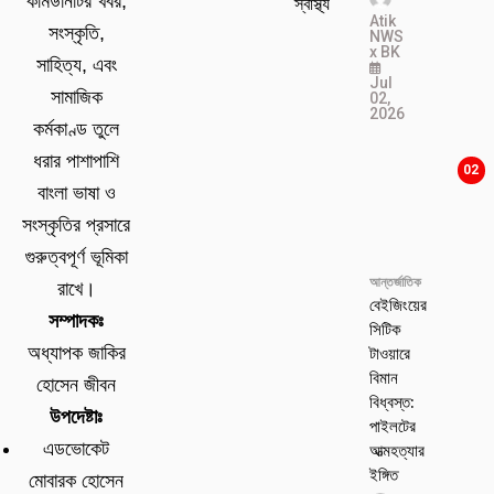
কমিউনিটির খবর,
স্বাস্থ্য
Atik
সংস্কৃতি,
NWS
x BK
সাহিত্য, এবং
Jul
সামাজিক
02,
2026
কর্মকাণ্ড তুলে
ধরার পাশাপাশি
02
বাংলা ভাষা ও
সংস্কৃতির প্রসারে
গুরুত্বপূর্ণ ভূমিকা
আন্তর্জাতিক
রাখে।
বেইজিংয়ের
সম্পাদকঃ
সিটিক
টাওয়ারে
অধ্যাপক জাকির
বিমান
হোসেন জীবন
বিধ্বস্ত:
উপদেষ্টাঃ
পাইলটের
এডভোকেট
আত্মহত্যার
ইঙ্গিত
মোবারক হোসেন