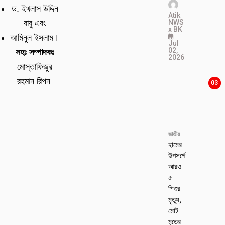
ড. ইখলাস উদ্দিন
Atik
NWS
বাবু এবং
x BK
আমিনুল ইসলাম।
Jul
02,
সহঃ সম্পাদকঃ
2026
মোস্তাফিজুর
রহমান রিপন
03
জাতীয়
হামের
উপসর্গে
আরও
৫
শিশুর
মৃত্যু,
মোট
মৃতের