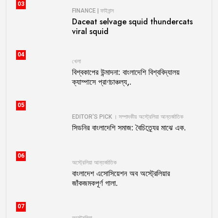
03
FINANCE | ফাইনান্স
Daceat selvage squid thundercats
viral squid
04
খেলা
বিশ্বকাপের উন্মাদনা: বাংলাদেশি বিশ্ববিদ্যালয়
ক্যাম্পাসে প্রাণচাঞ্চল্য,.
05
EDITOR'S PICK । সম্পাদকীয়
অস্ট্রেলিয়া
আন্তর্জাতিক
সিডনির বাংলাদেশি সমাজ: বৈচিত্র্যের মাঝে এক.
06
অস্ট্রেলিয়া
আন্তর্জাতিক
বাংলাদেশ এসোসিয়েশন অব অস্ট্রেলিয়ার
জাঁকজমকপূর্ণ গালা.
07