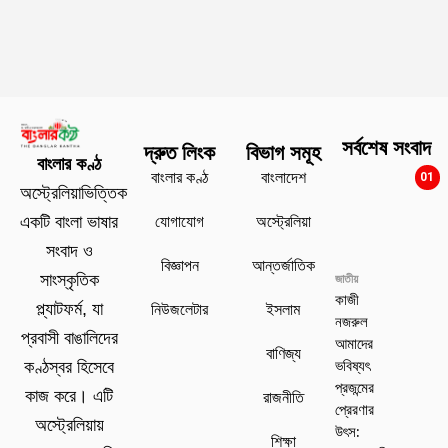
সর্বশেষ সংবাদ
দ্রুত লিংক
বিভাগ সমূহ
বাংলার কণ্ঠ
বাংলার কণ্ঠ
বাংলাদেশ
01
অস্ট্রেলিয়াভিত্তিক
যোগাযোগ
অস্ট্রেলিয়া
একটি বাংলা ভাষার
সংবাদ ও
বিজ্ঞাপন
আন্তর্জাতিক
সাংস্কৃতিক
জাতীয়
কাজী
প্ল্যাটফর্ম, যা
নিউজলেটার
ইসলাম
নজরুল
প্রবাসী বাঙালিদের
আমাদের
বাণিজ্য
ভবিষ্যৎ
কণ্ঠস্বর হিসেবে
প্রজন্মের
কাজ করে। এটি
রাজনীতি
প্রেরণার
অস্ট্রেলিয়ায়
উৎস:
শিক্ষা