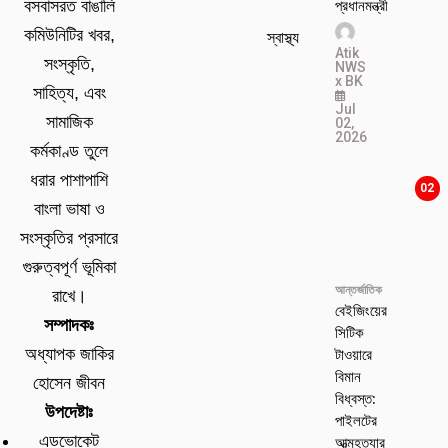
প্রধানমন্ত্রী
বসবাসরত বাঙালি
কমিউনিটির খবর,
স্বাস্থ্য
Atik
সংস্কৃতি,
NWS
x BK
সাহিত্য, এবং
Jul
সামাজিক
02,
2026
কর্মকাণ্ড তুলে
ধরার পাশাপাশি
02
বাংলা ভাষা ও
সংস্কৃতির প্রসারে
গুরুত্বপূর্ণ ভূমিকা
আন্তর্জাতিক
রাখে।
বেইজিংয়ের
সম্পাদকঃ
সিটিক
টাওয়ারে
অধ্যাপক জাকির
বিমান
হোসেন জীবন
বিধ্বস্ত:
উপদেষ্টাঃ
পাইলটের
এডভোকেট
আত্মহত্যার