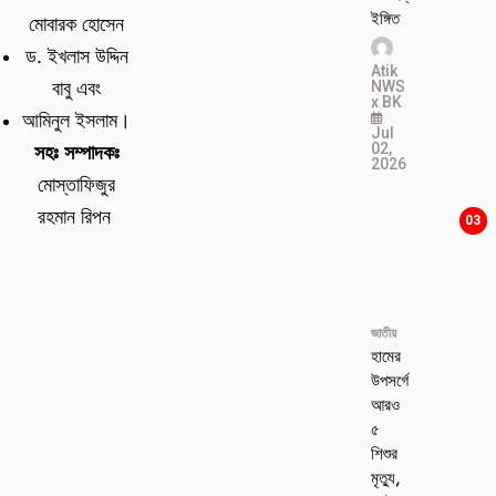
ইঙ্গিত
মোবারক হোসেন
ড. ইখলাস উদ্দিন
Atik
NWS
বাবু এবং
x BK
আমিনুল ইসলাম।
Jul
02,
সহঃ সম্পাদকঃ
2026
মোস্তাফিজুর
রহমান রিপন
03
জাতীয়
হামের
উপসর্গে
আরও
৫
শিশুর
মৃত্যু,