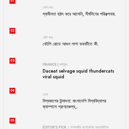
01
দেশি খবর
স্বাধীনতা হঠাৎ করে আসেনি, দীর্ঘদিনের পরিকল্পনায়.
02
দেশি খবর
বেইলি রোডে আগুন লাগা ভবনটিতে কী.
03
FINANCE | ফাইনান্স
Daceat selvage squid thundercats
viral squid
04
খেলা
বিশ্বকাপের উন্মাদনা: বাংলাদেশি বিশ্ববিদ্যালয়
ক্যাম্পাসে প্রাণচাঞ্চল্য,.
05
EDITOR'S PICK । সম্পাদকীয়
অস্ট্রেলিয়া
আন্তর্জাতিক