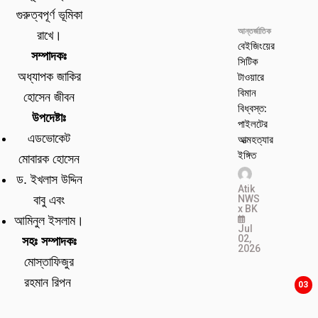
গুরুত্বপূর্ণ ভূমিকা
আন্তর্জাতিক
রাখে।
বেইজিংয়ের
সম্পাদকঃ
সিটিক
টাওয়ারে
অধ্যাপক জাকির
বিমান
হোসেন জীবন
বিধ্বস্ত:
উপদেষ্টাঃ
পাইলটের
এডভোকেট
আত্মহত্যার
ইঙ্গিত
মোবারক হোসেন
ড. ইখলাস উদ্দিন
Atik
NWS
বাবু এবং
x BK
আমিনুল ইসলাম।
Jul
02,
সহঃ সম্পাদকঃ
2026
মোস্তাফিজুর
রহমান রিপন
03