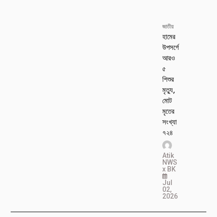
জাতীয়
হামের
উপসর্গে
আরও
৫
শিশুর
মৃত্যু,
মোট
মৃতের
সংখ্যা
৭২৪
Atik
NWS
x BK
Jul
02,
2026