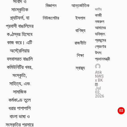
সংবাদ ও
বিজ্ঞাপন
আন্তর্জাতিক
সাংস্কৃতিক
জাতীয়
কাজী
প্ল্যাটফর্ম, যা
নিউজলেটার
ইসলাম
নজরুল
প্রবাসী বাঙালিদের
আমাদের
বাণিজ্য
ভবিষ্যৎ
কণ্ঠস্বর হিসেবে
প্রজন্মের
কাজ করে। এটি
রাজনীতি
প্রেরণার
অস্ট্রেলিয়ায়
উৎস:
শিক্ষা
প্রধানমন্ত্রী
বসবাসরত বাঙালি
কমিউনিটির খবর,
স্বাস্থ্য
Atik
সংস্কৃতি,
NWS
x BK
সাহিত্য, এবং
Jul
সামাজিক
02,
2026
কর্মকাণ্ড তুলে
ধরার পাশাপাশি
02
বাংলা ভাষা ও
সংস্কৃতির প্রসারে