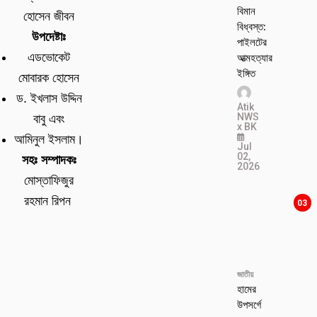
বিমান
হোসেন জীবন
বিধ্বস্ত:
উপদেষ্টাঃ
পাইলটের
এডভোকেট
আত্মহত্যার
ইঙ্গিত
মোবারক হোসেন
ড. ইখলাস উদ্দিন
Atik
NWS
বাবু এবং
x BK
আমিনুল ইসলাম।
Jul
02,
সহঃ সম্পাদকঃ
2026
মোস্তাফিজুর
রহমান রিপন
03
জাতীয়
হামের
উপসর্গে