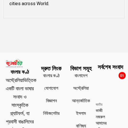
cities across World.
সর্বশেষ সংবাদ
দ্রুত লিংক
বিভাগ সমূহ
বাংলার কণ্ঠ
বাংলার কণ্ঠ
বাংলাদেশ
01
অস্ট্রেলিয়াভিত্তিক
যোগাযোগ
অস্ট্রেলিয়া
একটি বাংলা ভাষার
সংবাদ ও
বিজ্ঞাপন
আন্তর্জাতিক
সাংস্কৃতিক
জাতীয়
কাজী
প্ল্যাটফর্ম, যা
নিউজলেটার
ইসলাম
নজরুল
প্রবাসী বাঙালিদের
আমাদের
বাণিজ্য