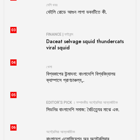
দেশি খবর
বেইলি রোডে আগুন লাগা ভবনটিতে কী.
03
FINANCE | ফাইনান্স
Daceat selvage squid thundercats
viral squid
04
খেলা
বিশ্বকাপের উন্মাদনা: বাংলাদেশি বিশ্ববিদ্যালয়
ক্যাম্পাসে প্রাণচাঞ্চল্য,.
05
EDITOR'S PICK । সম্পাদকীয়
অস্ট্রেলিয়া
আন্তর্জাতিক
সিডনির বাংলাদেশি সমাজ: বৈচিত্র্যের মাঝে এক.
06
অস্ট্রেলিয়া
আন্তর্জাতিক
বাংলাদেশ এসোসিয়েশন অব অস্ট্রেলিয়ার