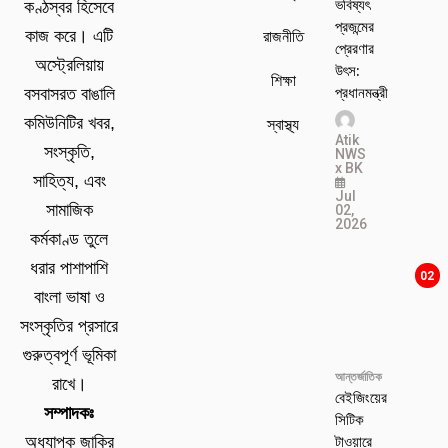
ভবিষ্যৎ
কণ্ঠস্বর হিসেবে
প্রজন্মের
কাজ করে। এটি
রাজনীতি
প্রেরণার
অস্ট্রেলিয়ায়
উৎস:
শিক্ষা
প্রধানমন্ত্রী
বসবাসরত বাঙালি
কমিউনিটির খবর,
স্বাস্থ্য
Atik
সংস্কৃতি,
NWS
x BK
সাহিত্য, এবং
Jul
সামাজিক
02,
2026
কর্মকাণ্ড তুলে
ধরার পাশাপাশি
02
বাংলা ভাষা ও
সংস্কৃতির প্রসারে
গুরুত্বপূর্ণ ভূমিকা
আন্তর্জাতিক
রাখে।
বেইজিংয়ের
সম্পাদকঃ
সিটিক
টাওয়ারে
অধ্যাপক জাকির