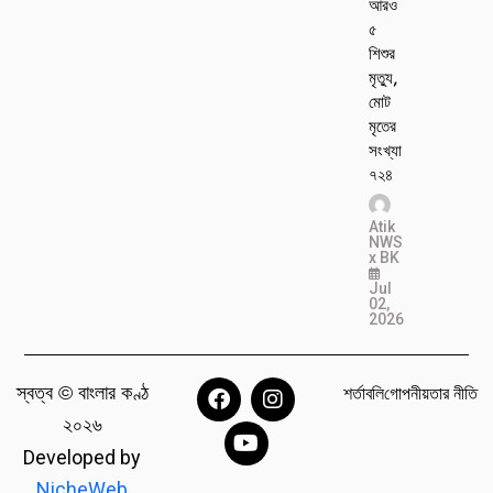
আরও
৫
শিশুর
মৃত্যু,
মোট
মৃতের
সংখ্যা
৭২৪
Atik
NWS
x BK
Jul
02,
2026
স্বত্ব © বাংলার কণ্ঠ
শর্তাবলি
গোপনীয়তার নীতি
২০২৬
Developed by
NicheWeb