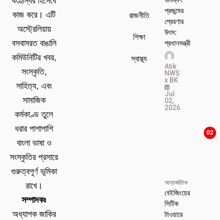
কণ্ঠস্বর হিসেবে
প্রজন্মের
কাজ করে। এটি
রাজনীতি
প্রেরণার
অস্ট্রেলিয়ায়
উৎস:
শিক্ষা
প্রধানমন্ত্রী
বসবাসরত বাঙালি
কমিউনিটির খবর,
স্বাস্থ্য
Atik
সংস্কৃতি,
NWS
x BK
সাহিত্য, এবং
Jul
সামাজিক
02,
2026
কর্মকাণ্ড তুলে
ধরার পাশাপাশি
02
বাংলা ভাষা ও
সংস্কৃতির প্রসারে
গুরুত্বপূর্ণ ভূমিকা
আন্তর্জাতিক
রাখে।
বেইজিংয়ের
সম্পাদকঃ
সিটিক
টাওয়ারে
অধ্যাপক জাকির