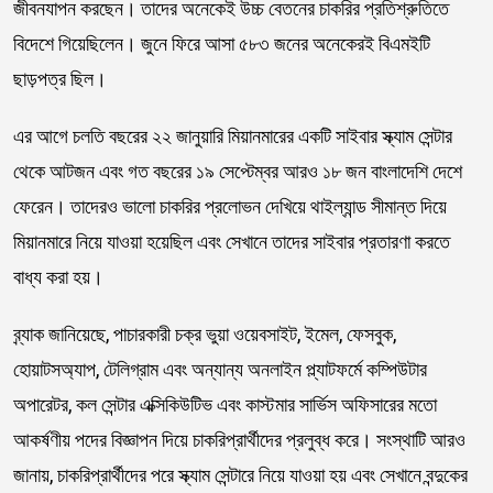
জীবনযাপন করছেন। তাদের অনেকেই উচ্চ বেতনের চাকরির প্রতিশ্রুতিতে
বিদেশে গিয়েছিলেন। জুনে ফিরে আসা ৫৮৩ জনের অনেকেরই বিএমইটি
ছাড়পত্র ছিল।
এর আগে চলতি বছরের ২২ জানুয়ারি মিয়ানমারের একটি সাইবার স্ক্যাম সেন্টার
থেকে আটজন এবং গত বছরের ১৯ সেপ্টেম্বর আরও ১৮ জন বাংলাদেশি দেশে
ফেরেন। তাদেরও ভালো চাকরির প্রলোভন দেখিয়ে থাইল্যান্ড সীমান্ত দিয়ে
মিয়ানমারে নিয়ে যাওয়া হয়েছিল এবং সেখানে তাদের সাইবার প্রতারণা করতে
বাধ্য করা হয়।
ব্র্যাক জানিয়েছে, পাচারকারী চক্র ভুয়া ওয়েবসাইট, ইমেল, ফেসবুক,
হোয়াটসঅ্যাপ, টেলিগ্রাম এবং অন্যান্য অনলাইন প্ল্যাটফর্মে কম্পিউটার
অপারেটর, কল সেন্টার এক্সিকিউটিভ এবং কাস্টমার সার্ভিস অফিসারের মতো
আকর্ষণীয় পদের বিজ্ঞাপন দিয়ে চাকরিপ্রার্থীদের প্রলুব্ধ করে। সংস্থাটি আরও
জানায়, চাকরিপ্রার্থীদের পরে স্ক্যাম সেন্টারে নিয়ে যাওয়া হয় এবং সেখানে বন্দুকের