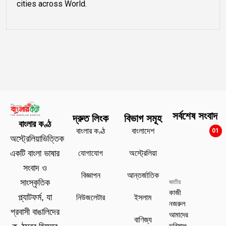
cities across World.
সর্বশেষ সংবাদ
দ্রুত লিংক
বিভাগ সমূহ
বাংলার কণ্ঠ
বাংলার কণ্ঠ
বাংলাদেশ
01
অস্ট্রেলিয়াভিত্তিক
যোগাযোগ
অস্ট্রেলিয়া
একটি বাংলা ভাষার
সংবাদ ও
বিজ্ঞাপন
আন্তর্জাতিক
সাংস্কৃতিক
জাতীয়
কাজী
প্ল্যাটফর্ম, যা
নিউজলেটার
ইসলাম
নজরুল
প্রবাসী বাঙালিদের
আমাদের
বাণিজ্য
ভবিষ্যৎ