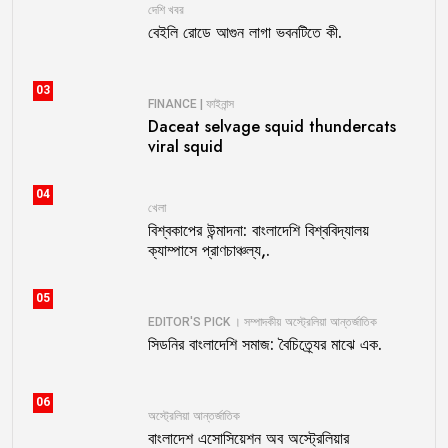
দেশি খবর
বেইলি রোডে আগুন লাগা ভবনটিতে কী.
03
FINANCE | ফাইনান্স
Daceat selvage squid thundercats
viral squid
04
খেলা
বিশ্বকাপের উন্মাদনা: বাংলাদেশি বিশ্ববিদ্যালয়
ক্যাম্পাসে প্রাণচাঞ্চল্য,.
05
EDITOR'S PICK । সম্পাদকীয়
অস্ট্রেলিয়া
আন্তর্জাতিক
সিডনির বাংলাদেশি সমাজ: বৈচিত্র্যের মাঝে এক.
06
অস্ট্রেলিয়া
আন্তর্জাতিক
বাংলাদেশ এসোসিয়েশন অব অস্ট্রেলিয়ার