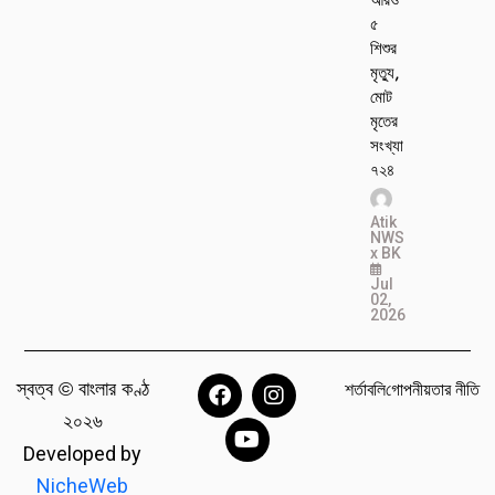
৫
শিশুর
মৃত্যু,
মোট
মৃতের
সংখ্যা
৭২৪
Atik
NWS
x BK
Jul
02,
2026
স্বত্ব © বাংলার কণ্ঠ
শর্তাবলি
গোপনীয়তার নীতি
২০২৬
Developed by
NicheWeb