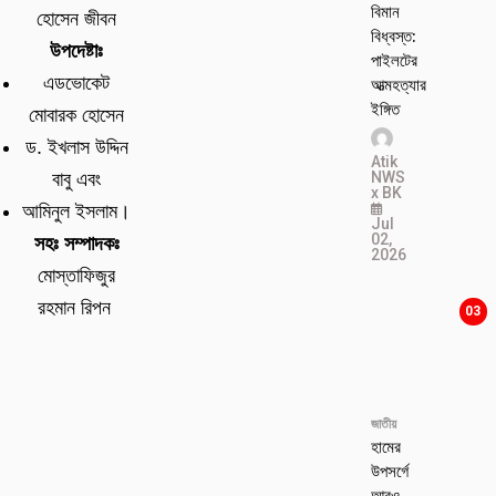
বিমান
হোসেন জীবন
বিধ্বস্ত:
উপদেষ্টাঃ
পাইলটের
এডভোকেট
আত্মহত্যার
ইঙ্গিত
মোবারক হোসেন
ড. ইখলাস উদ্দিন
Atik
NWS
বাবু এবং
x BK
আমিনুল ইসলাম।
Jul
02,
সহঃ সম্পাদকঃ
2026
মোস্তাফিজুর
রহমান রিপন
03
জাতীয়
হামের
উপসর্গে
আরও