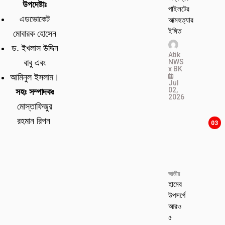
উপদেষ্টাঃ
পাইলটের
এডভোকেট
আত্মহত্যার
ইঙ্গিত
মোবারক হোসেন
ড. ইখলাস উদ্দিন
Atik
NWS
বাবু এবং
x BK
আমিনুল ইসলাম।
Jul
02,
সহঃ সম্পাদকঃ
2026
মোস্তাফিজুর
রহমান রিপন
03
জাতীয়
হামের
উপসর্গে
আরও
৫