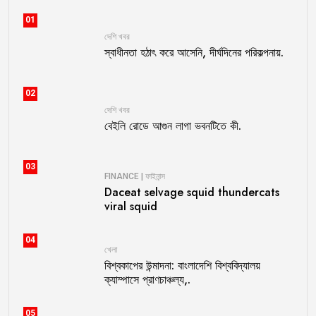
01
দেশি খবর
স্বাধীনতা হঠাৎ করে আসেনি, দীর্ঘদিনের পরিকল্পনায়.
02
দেশি খবর
বেইলি রোডে আগুন লাগা ভবনটিতে কী.
03
FINANCE | ফাইনান্স
Daceat selvage squid thundercats
viral squid
04
খেলা
বিশ্বকাপের উন্মাদনা: বাংলাদেশি বিশ্ববিদ্যালয়
ক্যাম্পাসে প্রাণচাঞ্চল্য,.
05