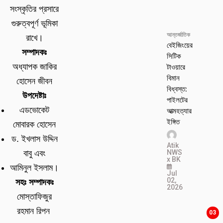
সংস্কৃতির প্রসারে
গুরুত্বপূর্ণ ভূমিকা
আন্তর্জাতিক
রাখে।
বেইজিংয়ের
সম্পাদকঃ
সিটিক
টাওয়ারে
অধ্যাপক জাকির
বিমান
হোসেন জীবন
বিধ্বস্ত:
উপদেষ্টাঃ
পাইলটের
এডভোকেট
আত্মহত্যার
ইঙ্গিত
মোবারক হোসেন
ড. ইখলাস উদ্দিন
Atik
NWS
বাবু এবং
x BK
আমিনুল ইসলাম।
Jul
02,
সহঃ সম্পাদকঃ
2026
মোস্তাফিজুর
রহমান রিপন
03