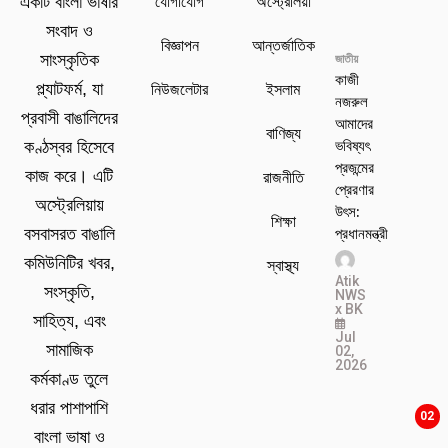
যোগাযোগ
অস্ট্রেলিয়া
একটি বাংলা ভাষার
সংবাদ ও
বিজ্ঞাপন
আন্তর্জাতিক
সাংস্কৃতিক
জাতীয়
কাজী
প্ল্যাটফর্ম, যা
নিউজলেটার
ইসলাম
নজরুল
প্রবাসী বাঙালিদের
আমাদের
বাণিজ্য
ভবিষ্যৎ
কণ্ঠস্বর হিসেবে
প্রজন্মের
কাজ করে। এটি
রাজনীতি
প্রেরণার
অস্ট্রেলিয়ায়
উৎস:
শিক্ষা
প্রধানমন্ত্রী
বসবাসরত বাঙালি
কমিউনিটির খবর,
স্বাস্থ্য
Atik
সংস্কৃতি,
NWS
x BK
সাহিত্য, এবং
Jul
সামাজিক
02,
2026
কর্মকাণ্ড তুলে
ধরার পাশাপাশি
02
বাংলা ভাষা ও