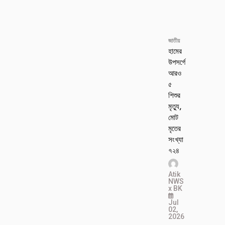
জাতীয়
হামের
উপসর্গে
আরও
৫
শিশুর
মৃত্যু,
মোট
মৃতের
সংখ্যা
৭২৪
Atik
NWS
x BK
Jul
02,
2026