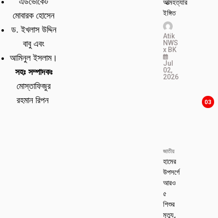
এডভোকেট
আত্মহত্যার
ইঙ্গিত
মোবারক হোসেন
ড. ইখলাস উদ্দিন
Atik
NWS
বাবু এবং
x BK
আমিনুল ইসলাম।
Jul
02,
সহঃ সম্পাদকঃ
2026
মোস্তাফিজুর
রহমান রিপন
03
জাতীয়
হামের
উপসর্গে
আরও
৫
শিশুর
মৃত্যু,