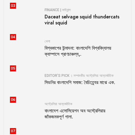
03
FINANCE | ফাইনান্স
Daceat selvage squid thundercats
viral squid
04
খেলা
বিশ্বকাপের উন্মাদনা: বাংলাদেশি বিশ্ববিদ্যালয়
ক্যাম্পাসে প্রাণচাঞ্চল্য,.
05
EDITOR'S PICK । সম্পাদকীয়
অস্ট্রেলিয়া
আন্তর্জাতিক
সিডনির বাংলাদেশি সমাজ: বৈচিত্র্যের মাঝে এক.
06
অস্ট্রেলিয়া
আন্তর্জাতিক
বাংলাদেশ এসোসিয়েশন অব অস্ট্রেলিয়ার
জাঁকজমকপূর্ণ গালা.
07