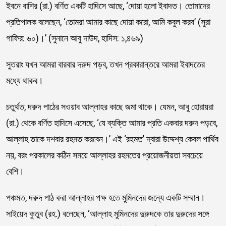
ইবনে বাশির (রা.) বর্ণিত একটি হাদিসে আছে, ‘দোয়া হলো ইবাদত। তোমাদের
প্রতিপালক বলেছেন, ‘তোমরা আমার কাছে দোয়া করো, আমি কবুল করব’ (সুরা
গাফির: ৬০)।’ (সুনানে আবু দাউদ, হাদিস: ১,৪৬৯)
সুতরাং যখন আমরা বারবার দরুদ পড়ব, তখন প্রকারান্তরে আমরা ইবাদতের
মধ্যে থাকব।
চতুর্থত, দরুদ পাঠের সওয়াব আল্লাহর কাছে জমা থাকে। যেমন, আবু হোরায়রা
(রা.) থেকে বর্ণিত হাদিসে এসেছে, ‘যে ব্যক্তি আমার প্রতি একবার দরুদ পড়বে,
আল্লাহ তাকে দশবার রহমত করবেন।’ এই ‘রহমত’ দ্বারা উদ্দেশ্য কেবল পার্থিব
নয়, বরং পরকালের কঠিন সময়ে আল্লাহর রহমতের প্রয়োজনীয়তা সবচেয়ে
বেশি।
পঞ্চমত, দরুদ পাঠ করা আল্লাহর পক্ষ হতে মুমিনদের জন্যে একটি সম্মান।
সাইয়েদ কুতুব (রহ.) বলেছেন, ‘আল্লাহ মুমিনদের দুরুদকে তার দুরুদের সঙ্গে