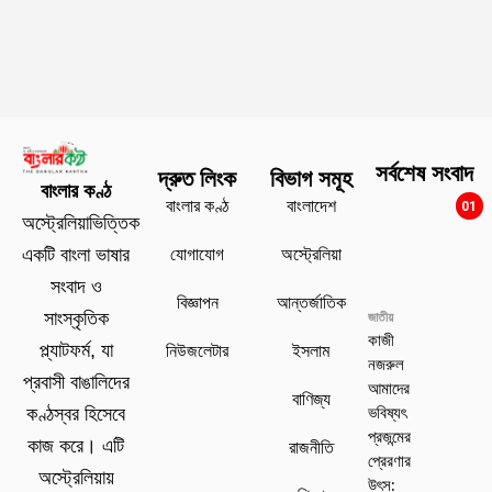
সর্বশেষ সংবাদ
দ্রুত লিংক
বিভাগ সমূহ
বাংলার কণ্ঠ
বাংলার কণ্ঠ
বাংলাদেশ
01
অস্ট্রেলিয়াভিত্তিক
যোগাযোগ
অস্ট্রেলিয়া
একটি বাংলা ভাষার
সংবাদ ও
বিজ্ঞাপন
আন্তর্জাতিক
সাংস্কৃতিক
জাতীয়
কাজী
প্ল্যাটফর্ম, যা
নিউজলেটার
ইসলাম
নজরুল
প্রবাসী বাঙালিদের
আমাদের
বাণিজ্য
ভবিষ্যৎ
কণ্ঠস্বর হিসেবে
প্রজন্মের
কাজ করে। এটি
রাজনীতি
প্রেরণার
অস্ট্রেলিয়ায়
উৎস: