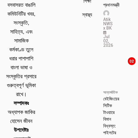
শিক্ষা
প্রধানমন্ত্রী
বসবাসরত বাঙালি
কমিউনিটির খবর,
স্বাস্থ্য
Atik
সংস্কৃতি,
NWS
x BK
সাহিত্য, এবং
Jul
সামাজিক
02,
2026
কর্মকাণ্ড তুলে
ধরার পাশাপাশি
02
বাংলা ভাষা ও
সংস্কৃতির প্রসারে
গুরুত্বপূর্ণ ভূমিকা
আন্তর্জাতিক
রাখে।
বেইজিংয়ের
সম্পাদকঃ
সিটিক
টাওয়ারে
অধ্যাপক জাকির
বিমান
হোসেন জীবন
বিধ্বস্ত:
উপদেষ্টাঃ
পাইলটের