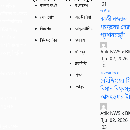
01
বাংলার কণ্ঠ
বাংলাদেশ
াংস্কৃতিক
জাতীয়
বাঙালিদের কণ্ঠস্বর
কাজী নজরুল 
যোগাযোগ
অস্ট্রেলিয়া
অস্ট্রেলিয়ায়
প্রজন্মের প্
বিজ্ঞাপন
আন্তর্জাতিক
নিটির খবর,
প্রধানমন্ত্রী
ং সামাজিক
নিউজলেটার
ইসলাম
শাপাশি বাংলা ভাষা
Atik NWS x B
বাণিজ্য
ুত্বপূর্ণ ভূমিকা
Jul 02, 2026
রাজনীতি
02
আন্তর্জাতিক
কির হোসেন জীবন
শিক্ষা
বেইজিংয়ের সি
বিমান বিধ্বস
স্বাস্থ্য
আত্মহত্যার ইঙ
রক হোসেন
বাবু এবং
Atik NWS x B
।
Jul 02, 2026
িজুর রহমান
03