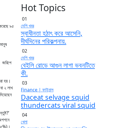
Hot Topics
01
দেশি খবর
শ করেছে ৯৫
স্বাধীনতা হঠাৎ করে আসেনি,
দীর্ঘদিনের পরিকল্পনায়.
মানুষ
02
দেশি খবর
়। জরিপে
বেইলি রোডে আগুন লাগা ভবনটিতে
কী.
রা হয়।
03
বা ২ লাখ
Finance | ফাইনান্স
দিয়েছেন
Daceat selvage squid
thundercats viral squid
ুষ্ট?’
04
 অপশনে
খেলা
 (২৫%)।