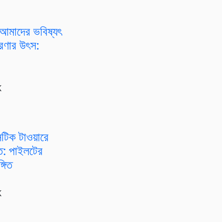
আমাদের ভবিষ্যৎ
রেরণার উৎস:
K
টিক টাওয়ারে
্ত: পাইলটের
্গিত
K