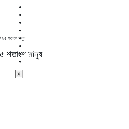
জাতীয়
আন্তর্জাতিক
অস্ট্রেলিয়া
রাজনীতি
ইসলাম
ষ্ট ৯৫ শতাংশ মানুষ
বাণিজ্য
 ৯৫ শতাংশ মানুষ
স্বাস্থ্য
শিক্ষা
X