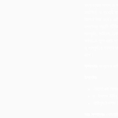
বাংলা ভাষার সংবাদ ও স
প্ল্যাটফর্ম, যা প্রবাসী 
হিসেবে কাজ করে। এটি 
বসবাসরত বাঙালি কমিউ
সংস্কৃতি, সাহিত্য, এব
কর্মকাণ্ড তুলে ধরার পা
ও সংস্কৃতির প্রসারে গুর
রাখে।
সম্পাদকঃ
অধ্যাপক জা
উপদেষ্টাঃ
এডভোকেট মোবা
ড. ইখলাস উদ্দিন 
আমিনুল ইসলাম
সহঃ সম্পাদকঃ
মোস্তাফ