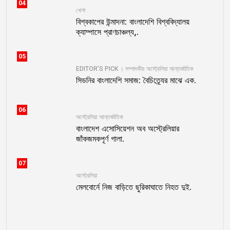
04
খেলা
বিশ্বকাপের উন্মাদনা: বাংলাদেশি বিশ্ববিদ্যালয়
ক্যাম্পাসে প্রাণচাঞ্চল্য,.
05
EDITOR'S PICK । সম্পাদকীয়
অস্ট্রেলিয়া
আন্তর্জাতিক
সিডনির বাংলাদেশি সমাজ: বৈচিত্র্যের মাঝে এক.
06
অস্ট্রেলিয়া
আন্তর্জাতিক
বাংলাদেশ এসোসিয়েশন অব অস্ট্রেলিয়ার
জাঁকজমকপূর্ণ গালা.
07
অস্ট্রেলিয়া
মেলবোর্নে নিজ বাড়িতে ছুরিকাঘাতে নিহত দুই.