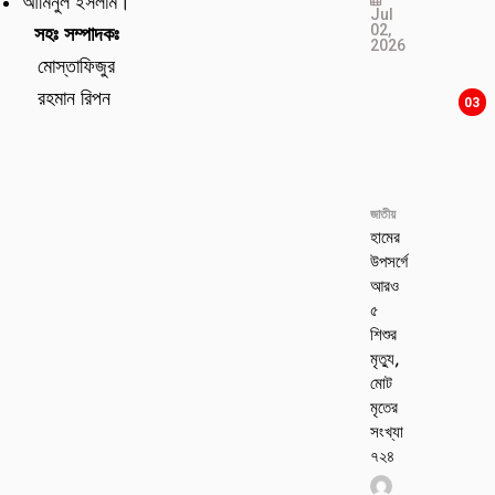
আমিনুল ইসলাম।
Jul
02,
সহঃ সম্পাদকঃ
2026
মোস্তাফিজুর
রহমান রিপন
03
জাতীয়
হামের
উপসর্গে
আরও
৫
শিশুর
মৃত্যু,
মোট
মৃতের
সংখ্যা
৭২৪