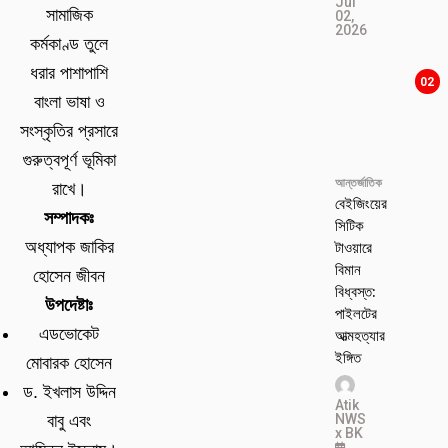
Jul
সামাজিক
02,
2026
কর্মকাণ্ড তুলে
ধরার পাশাপাশি
02
বাংলা ভাষা ও
সংস্কৃতির প্রসারে
গুরুত্বপূর্ণ ভূমিকা
আন্তর্জাতিক
রাখে।
বেইজিংয়ের
সম্পাদকঃ
সিটিক
টাওয়ারে
অধ্যাপক জাকির
বিমান
হোসেন জীবন
বিধ্বস্ত:
উপদেষ্টাঃ
পাইলটের
এডভোকেট
আত্মহত্যার
ইঙ্গিত
মোবারক হোসেন
ড. ইখলাস উদ্দিন
Atik
NWS
বাবু এবং
x BK