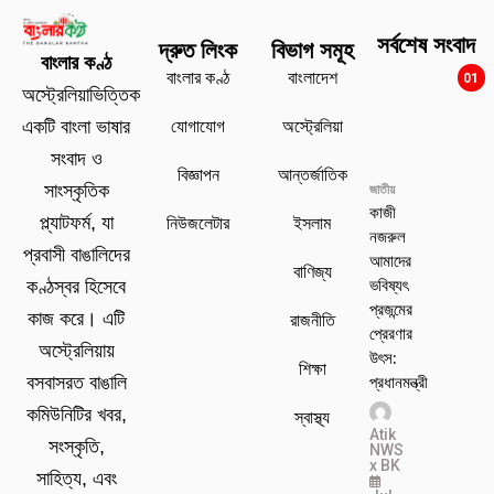
সর্বশেষ সংবাদ
দ্রুত লিংক
বিভাগ সমূহ
বাংলার কণ্ঠ
বাংলার কণ্ঠ
বাংলাদেশ
01
অস্ট্রেলিয়াভিত্তিক
যোগাযোগ
অস্ট্রেলিয়া
একটি বাংলা ভাষার
সংবাদ ও
বিজ্ঞাপন
আন্তর্জাতিক
সাংস্কৃতিক
জাতীয়
কাজী
প্ল্যাটফর্ম, যা
নিউজলেটার
ইসলাম
নজরুল
প্রবাসী বাঙালিদের
আমাদের
বাণিজ্য
ভবিষ্যৎ
কণ্ঠস্বর হিসেবে
প্রজন্মের
কাজ করে। এটি
রাজনীতি
প্রেরণার
অস্ট্রেলিয়ায়
উৎস:
শিক্ষা
প্রধানমন্ত্রী
বসবাসরত বাঙালি
কমিউনিটির খবর,
স্বাস্থ্য
Atik
সংস্কৃতি,
NWS
x BK
সাহিত্য, এবং