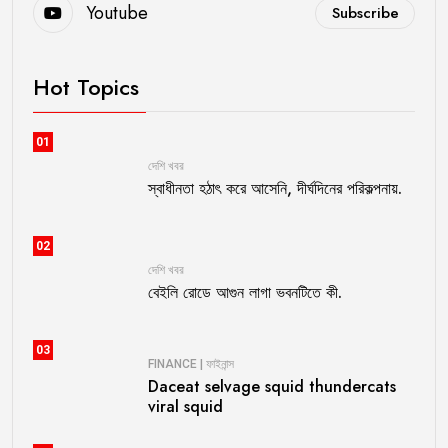
Youtube
Subscribe
Hot Topics
01
দেশি খবর
স্বাধীনতা হঠাৎ করে আসেনি, দীর্ঘদিনের পরিকল্পনায়.
02
দেশি খবর
বেইলি রোডে আগুন লাগা ভবনটিতে কী.
03
FINANCE | ফাইনান্স
Daceat selvage squid thundercats
viral squid