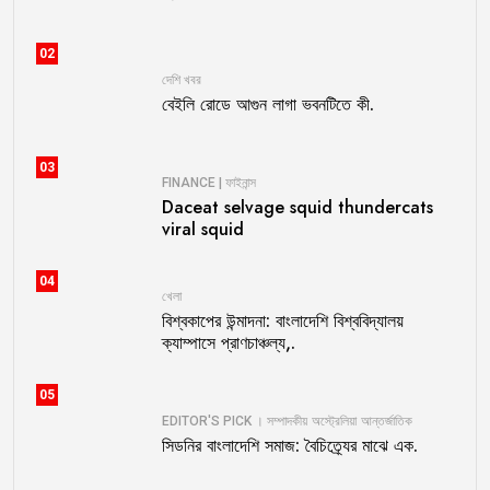
02
দেশি খবর
বেইলি রোডে আগুন লাগা ভবনটিতে কী.
03
FINANCE | ফাইনান্স
Daceat selvage squid thundercats
viral squid
04
খেলা
বিশ্বকাপের উন্মাদনা: বাংলাদেশি বিশ্ববিদ্যালয়
ক্যাম্পাসে প্রাণচাঞ্চল্য,.
05
EDITOR'S PICK । সম্পাদকীয়
অস্ট্রেলিয়া
আন্তর্জাতিক
সিডনির বাংলাদেশি সমাজ: বৈচিত্র্যের মাঝে এক.