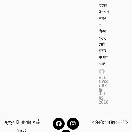
হামের
উপসর্গে
আরও
৫
শিশুর
মৃত্যু,
মোট
মৃতের
সংখ্যা
৭২৪
Atik
NWS
x BK
Jul
02,
2026
স্বত্ব © বাংলার কণ্ঠ
শর্তাবলি
গোপনীয়তার নীতি
২০২৬