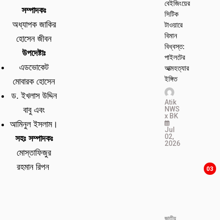
বেইজিংয়ের
সম্পাদকঃ
সিটিক
টাওয়ারে
অধ্যাপক জাকির
বিমান
হোসেন জীবন
বিধ্বস্ত:
উপদেষ্টাঃ
পাইলটের
এডভোকেট
আত্মহত্যার
ইঙ্গিত
মোবারক হোসেন
ড. ইখলাস উদ্দিন
Atik
NWS
বাবু এবং
x BK
আমিনুল ইসলাম।
Jul
02,
সহঃ সম্পাদকঃ
2026
মোস্তাফিজুর
রহমান রিপন
03
জাতীয়