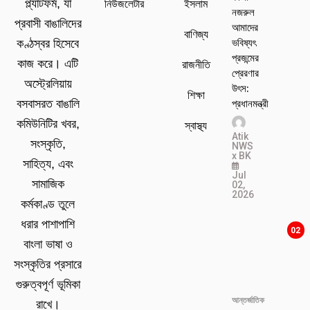
প্ল্যাটফর্ম, যা
নিউজলেটার
ইসলাম
নজরুল
প্রবাসী বাঙালিদের
আমাদের
বাণিজ্য
ভবিষ্যৎ
কণ্ঠস্বর হিসেবে
প্রজন্মের
কাজ করে। এটি
রাজনীতি
প্রেরণার
অস্ট্রেলিয়ায়
উৎস:
শিক্ষা
প্রধানমন্ত্রী
বসবাসরত বাঙালি
কমিউনিটির খবর,
স্বাস্থ্য
Atik
সংস্কৃতি,
NWS
x BK
সাহিত্য, এবং
Jul
সামাজিক
02,
2026
কর্মকাণ্ড তুলে
ধরার পাশাপাশি
02
বাংলা ভাষা ও
সংস্কৃতির প্রসারে
গুরুত্বপূর্ণ ভূমিকা
আন্তর্জাতিক
রাখে।