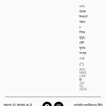
জাতীয়
হামের
উপসর্গে
আরও
৫
শিশুর
মৃত্যু,
মোট
মৃতের
সংখ্যা
৭২৪
Atik
NWS
x BK
Jul
02,
2026
স্বত্ব © বাংলার কণ্ঠ
শর্তাবলি
গোপনীয়তার নীতি