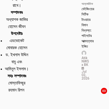
আন্তর্জাতিক
রাখে।
বেইজিংয়ের
সম্পাদকঃ
সিটিক
টাওয়ারে
অধ্যাপক জাকির
বিমান
হোসেন জীবন
বিধ্বস্ত:
উপদেষ্টাঃ
পাইলটের
এডভোকেট
আত্মহত্যার
ইঙ্গিত
মোবারক হোসেন
ড. ইখলাস উদ্দিন
Atik
NWS
বাবু এবং
x BK
আমিনুল ইসলাম।
Jul
02,
সহঃ সম্পাদকঃ
2026
মোস্তাফিজুর
রহমান রিপন
03