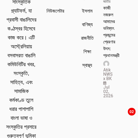
সাংস্কৃতিক
জাতীয়
কাজী
প্ল্যাটফর্ম, যা
নিউজলেটার
ইসলাম
নজরুল
প্রবাসী বাঙালিদের
আমাদের
বাণিজ্য
ভবিষ্যৎ
কণ্ঠস্বর হিসেবে
প্রজন্মের
কাজ করে। এটি
রাজনীতি
প্রেরণার
অস্ট্রেলিয়ায়
উৎস:
শিক্ষা
প্রধানমন্ত্রী
বসবাসরত বাঙালি
কমিউনিটির খবর,
স্বাস্থ্য
Atik
সংস্কৃতি,
NWS
x BK
সাহিত্য, এবং
Jul
সামাজিক
02,
2026
কর্মকাণ্ড তুলে
ধরার পাশাপাশি
02
বাংলা ভাষা ও
সংস্কৃতির প্রসারে
গুরুত্বপূর্ণ ভূমিকা