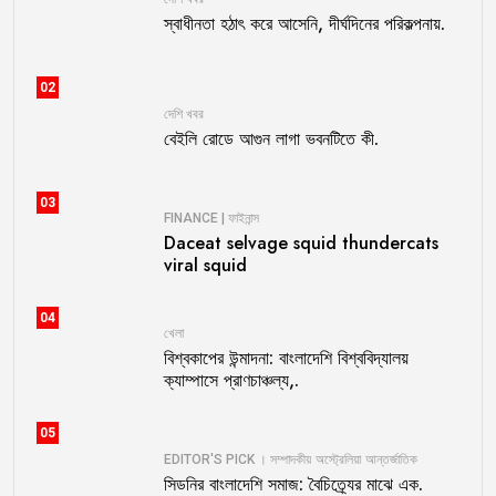
স্বাধীনতা হঠাৎ করে আসেনি, দীর্ঘদিনের পরিকল্পনায়.
02
দেশি খবর
বেইলি রোডে আগুন লাগা ভবনটিতে কী.
03
FINANCE | ফাইনান্স
Daceat selvage squid thundercats
viral squid
04
খেলা
বিশ্বকাপের উন্মাদনা: বাংলাদেশি বিশ্ববিদ্যালয়
ক্যাম্পাসে প্রাণচাঞ্চল্য,.
05
EDITOR'S PICK । সম্পাদকীয়
অস্ট্রেলিয়া
আন্তর্জাতিক
সিডনির বাংলাদেশি সমাজ: বৈচিত্র্যের মাঝে এক.